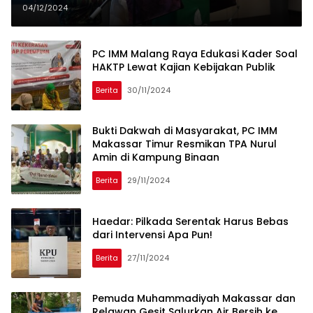
Ejek Penjual Es Teh: Mestinya Beri
04/12/2024
Contoh Bertutur Kata Baik
PC IMM Malang Raya Edukasi Kader Soal
HAKTP Lewat Kajian Kebijakan Publik
Berita
30/11/2024
Bukti Dakwah di Masyarakat, PC IMM
Makassar Timur Resmikan TPA Nurul
Amin di Kampung Binaan
Berita
29/11/2024
Haedar: Pilkada Serentak Harus Bebas
dari Intervensi Apa Pun!
Berita
27/11/2024
Pemuda Muhammadiyah Makassar dan
Relawan Gesit Salurkan Air Bersih ke