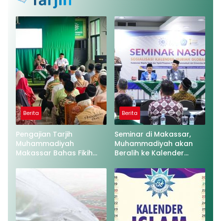
Berita
Berita
Pengajian Tarjih
Seminar di Makassar,
Muhammadiyah
Muhammadiyah akan
Makassar Bahas Fikih
Beralih ke Kalender
Anak dan Hak
Hijriah Global Tunggal
Bertetangga