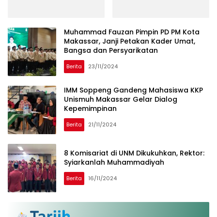
Membludak, Terkumpul
Infak Rp44,8 Juta untuk
Wakaf Quran
Muhammad Fauzan Pimpin PD PM Kota
Makassar, Janji Petakan Kader Umat,
Bangsa dan Persyarikatan
Berita
23/11/2024
IMM Soppeng Gandeng Mahasiswa KKP
Unismuh Makassar Gelar Dialog
Kepemimpinan
Berita
21/11/2024
8 Komisariat di UNM Dikukuhkan, Rektor:
Syiarkanlah Muhammadiyah
Berita
16/11/2024