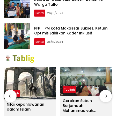
Warga Tallo
Berita
26/11/2024
PFP 1 IPM Kota Makassar Sukses, Ketum
Optimis Lahirkan Kader Inklusif
Berita
25/11/2024
Tabligh
Tabligh
Gerakan Subuh
Nilai Kepahlawanan
Berjamaah
dalam Islam
Muhammadiyah
Lempangang