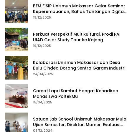
BEM FISIP Unismuh Makassar Gelar Seminar
Keperempuanan, Bahas Tantangan Digital
dan Budaya Lokal
19/12/2025
Perkuat Perspektif Multikultural, Prodi PAI
UIAD Gelar Study Tour ke Kajang
19/12/2025
Kolaborasi Unismuh Makassar dan Desa
Bulu Cindea Dorong Sentra Garam Industri
24/04/2025
Camat Lapri Sambut Hangat Kehadiran
Mahasiswa PoltekMu
15/04/2025
Satuan Lab School Unismuh Makassar Mulai
Ujian Semester, Direktur: Momen Evaluasi
Proses Pembelajaran
03/12/2024