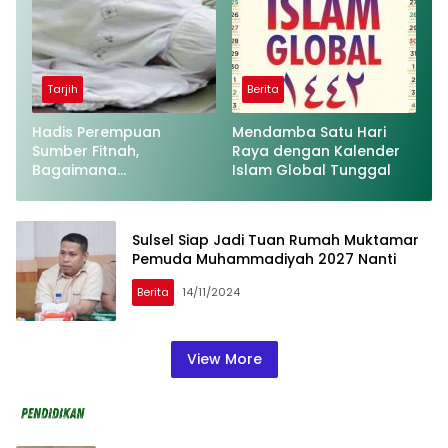
Tarjih
Berita
Hadis Perempuan
Mendamba Satu Hari
Sumber Fitnah,
Raya dengan Kalender
Bagaimana
Islam Global Tunggal
Penjelasannya?
Sulsel Siap Jadi Tuan Rumah Muktamar
Pemuda Muhammadiyah 2027 Nanti
Berita
14/11/2024
View More