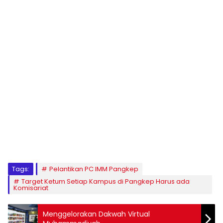
1
2
3
4
5
6
7
8
9
Tags:
Pelantikan PC IMM Pangkep
Target Ketum Setiap Kampus di Pangkep Harus ada
Komisariat
Menggelorakan Dakwah Virtual