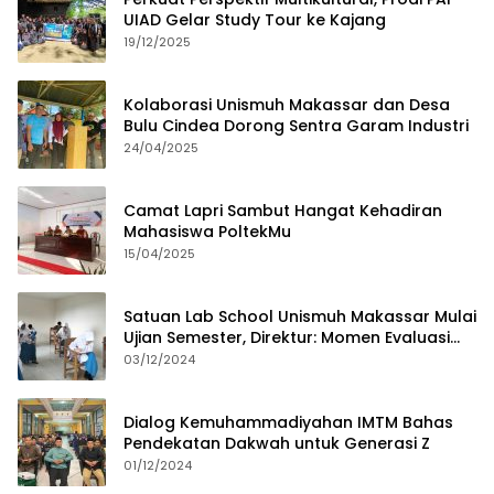
UIAD Gelar Study Tour ke Kajang
19/12/2025
Kolaborasi Unismuh Makassar dan Desa
Bulu Cindea Dorong Sentra Garam Industri
24/04/2025
Camat Lapri Sambut Hangat Kehadiran
Mahasiswa PoltekMu
15/04/2025
Satuan Lab School Unismuh Makassar Mulai
Ujian Semester, Direktur: Momen Evaluasi
Proses Pembelajaran
03/12/2024
Dialog Kemuhammadiyahan IMTM Bahas
Pendekatan Dakwah untuk Generasi Z
01/12/2024