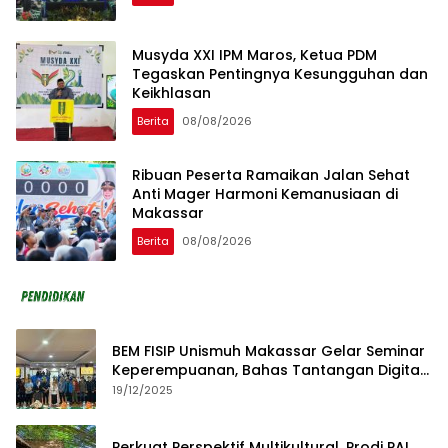
Musyda XXI IPM Maros, Ketua PDM
Tegaskan Pentingnya Kesungguhan dan
Keikhlasan
Berita
08/08/2026
Ribuan Peserta Ramaikan Jalan Sehat
Anti Mager Harmoni Kemanusiaan di
Makassar
Berita
08/08/2026
BEM FISIP Unismuh Makassar Gelar Seminar
Keperempuanan, Bahas Tantangan Digital
dan Budaya Lokal
19/12/2025
Perkuat Perspektif Multikultural, Prodi PAI