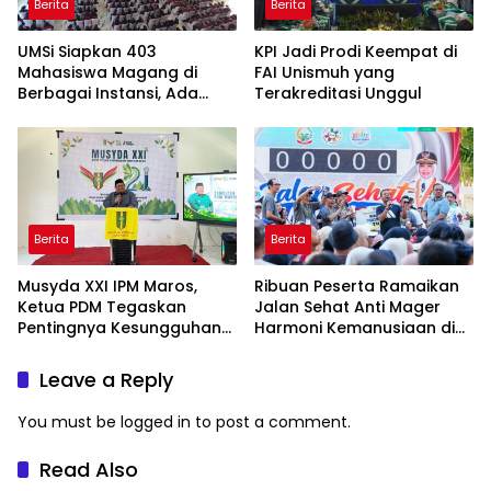
Berita
Berita
UMSi Siapkan 403
KPI Jadi Prodi Keempat di
Mahasiswa Magang di
FAI Unismuh yang
Berbagai Instansi, Ada
Terakreditasi Unggul
Program Internasional ke
Taiwan
Berita
Berita
Musyda XXI IPM Maros,
Ribuan Peserta Ramaikan
Ketua PDM Tegaskan
Jalan Sehat Anti Mager
Pentingnya Kesungguhan
Harmoni Kemanusiaan di
dan Keikhlasan
Makassar
Leave a Reply
You must be
logged in
to post a comment.
Read Also