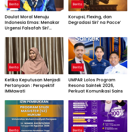
Berita
Berita
Daulat Moral Menuju
Korupsi, Flexing, dan
Indonesia Emas: Menakar
Degradasi Siri’ na Pacce’
Urgensi Falsafah Siri’
naPacce di Tengah
Ancaman Kleptokrasi
Berita
Berita
Ketika Keputusan Menjadi
UMPAR Lolos Program
Pertanyaan : Perspektif
Resona Saintek 2026,
IMMawati
Perkuat Komunikasi Sains
Berita
Berita