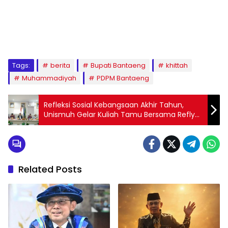
1
2
3
4
5
6
7
8
9
Tags:
berita
Bupati Bantaeng
khittah
Muhammadiyah
PDPM Bantaeng
Refleksi Sosial Kebangsaan Akhir Tahun,
Unismuh Gelar Kuliah Tamu Bersama Refly
Harun
Related Posts