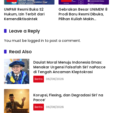
UMPAR Resmi Buka S2
Gebrakan Besar UNIMEN! 8
Hukum, Izin Terbit dari
Prodi Baru Resmi Dibuka,
Kemendiktisaintek
Pilihan Kuliah Makin
Lengkap
Leave a Reply
You must be
logged in
to post a comment.
Read Also
Daulat Moral Menuju Indonesia Emas:
Menakar Urgensi Falsafah Siri’ naPacce
di Tengah Ancaman Kleptokrasi
Berita
06/08/2026
Korupsi, Flexing, dan Degradasi Siri’ na
Pacce’
Berita
06/08/2026