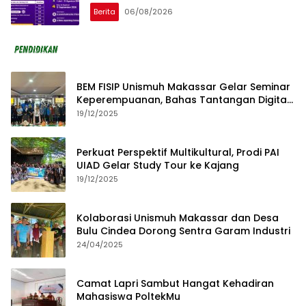
Berita
06/08/2026
BEM FISIP Unismuh Makassar Gelar Seminar
Keperempuanan, Bahas Tantangan Digital
dan Budaya Lokal
19/12/2025
Perkuat Perspektif Multikultural, Prodi PAI
UIAD Gelar Study Tour ke Kajang
19/12/2025
Kolaborasi Unismuh Makassar dan Desa
Bulu Cindea Dorong Sentra Garam Industri
24/04/2025
Camat Lapri Sambut Hangat Kehadiran
Mahasiswa PoltekMu