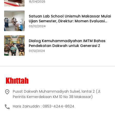
15/04/2025
Satuan Lab School Unismuh Makassar Mulai
Ujian Semester, Direktur: Momen Evaluasi
Proses Pembelajaran
03/12/2024
Dialog Kemuhammadiyahan IMTM Bahas
Pendekatan Dakwah untuk Generasi Z
01/12/2024
Pusat Dakwah Muhammadiyah Sulsel, lantai 2 (Jl.
Perintis Kemerdekaan KM 10 No 38 Makassar)
Haris Zainuddin : 0853-4244-8624