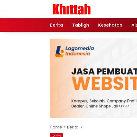
Skip
to
content
Berita
Tabligh
Kesehatan
Ai
Home
Berita
Berita