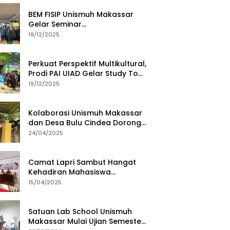
BEM FISIP Unismuh Makassar
Gelar Seminar
Keperempuanan, Bahas
19/12/2025
Tantangan Digital dan Budaya
Lokal
Perkuat Perspektif Multikultural,
Prodi PAI UIAD Gelar Study Tour
ke Kajang
19/12/2025
Kolaborasi Unismuh Makassar
dan Desa Bulu Cindea Dorong
Sentra Garam Industri
24/04/2025
Camat Lapri Sambut Hangat
Kehadiran Mahasiswa
PoltekMu
15/04/2025
Satuan Lab School Unismuh
Makassar Mulai Ujian Semester,