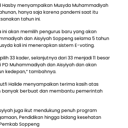
ad Hasby menyampaikan Musyda Muhammadiyah
hunan, hanya saja karena pandemi saat itu
sanakan tahun ini.
 ini akan memilih pengurus baru yang akan
madiyah dan Aisyiyah Soppeng selama 5 tahun
syda kali ini menerapkan sistem E-voting.
lih 33 kader, selanjutnya dari 33 menjadi 11 besar
adi PD Muhammadiyah dan Aisyiyah dan akan
un kedepan,” tambahnya.
Lutfi Halide menyampaikan terima kasih atas
lah banyak berbuat dan membantu pemerintah
yiyah juga ikut mendukung penuh program
gamaan, Pendidikan hingga bidang kesehatan
n Pemkab Soppeng