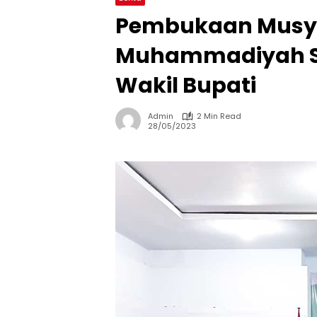
Pembukaan Musyd
Muhammadiyah So
Wakil Bupati
Admin
2 Min Read
28/05/2023