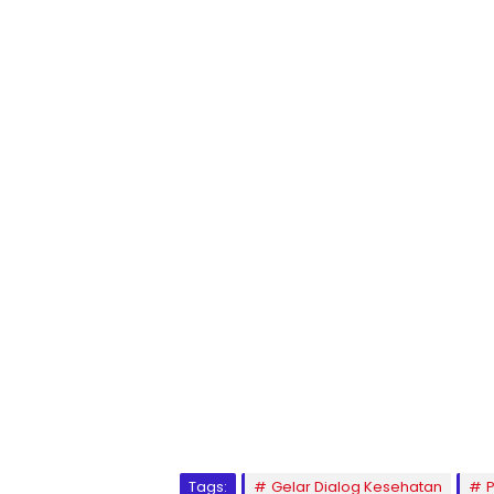
1
2
3
4
5
6
7
8
9
Tags:
Gelar Dialog Kesehatan