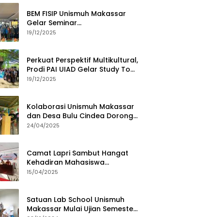
BEM FISIP Unismuh Makassar
Gelar Seminar
Keperempuanan, Bahas
19/12/2025
Tantangan Digital dan Budaya
Lokal
Perkuat Perspektif Multikultural,
Prodi PAI UIAD Gelar Study Tour
ke Kajang
19/12/2025
Kolaborasi Unismuh Makassar
dan Desa Bulu Cindea Dorong
Sentra Garam Industri
24/04/2025
Camat Lapri Sambut Hangat
Kehadiran Mahasiswa
PoltekMu
15/04/2025
Satuan Lab School Unismuh
Makassar Mulai Ujian Semester,