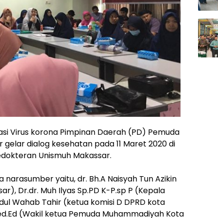
asi Virus korona Pimpinan Daerah (PD) Pemuda
elar dialog kesehatan pada 11 Maret 2020 di
kedokteran Unismuh Makassar.
 narasumber yaitu, dr. Bh.A Naisyah Tun Azikin
r), Dr.dr. Muh Ilyas Sp.PD K-P.sp P (Kepala
bdul Wahab Tahir (ketua komisi D DPRD kota
Med.Ed (Wakil ketua Pemuda Muhammadiyah Kota