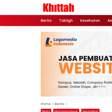
Skip
to
content
Berita
Tabligh
Kesehatan
Ai
Home
Berita
Berita
Muhammadiyah
Pendidikan