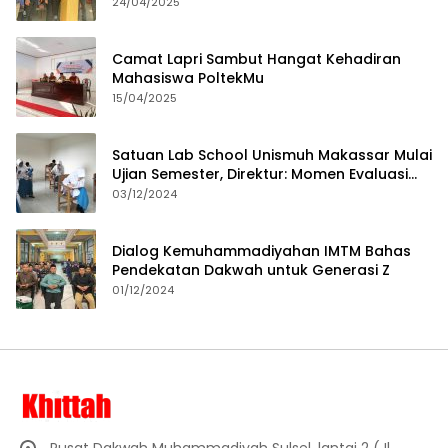
24/04/2025
Camat Lapri Sambut Hangat Kehadiran
Mahasiswa PoltekMu
15/04/2025
Satuan Lab School Unismuh Makassar Mulai
Ujian Semester, Direktur: Momen Evaluasi
Proses Pembelajaran
03/12/2024
Dialog Kemuhammadiyahan IMTM Bahas
Pendekatan Dakwah untuk Generasi Z
01/12/2024