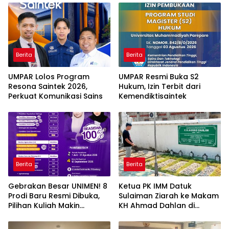
Berita
Berita
UMPAR Lolos Program
UMPAR Resmi Buka S2
Resona Saintek 2026,
Hukum, Izin Terbit dari
Perkuat Komunikasi Sains
Kemendiktisaintek
Berita
Berita
Gebrakan Besar UNIMEN! 8
Ketua PK IMM Datuk
Prodi Baru Resmi Dibuka,
Sulaiman Ziarah ke Makam
Pilihan Kuliah Makin
KH Ahmad Dahlan di
Lengkap
Yogyakarta