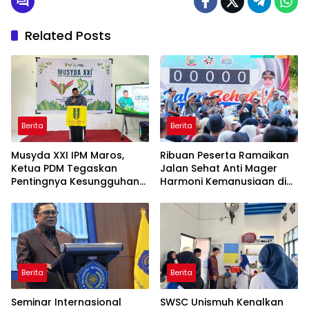
Related Posts
Berita
Berita
Musyda XXI IPM Maros,
Ribuan Peserta Ramaikan
Ketua PDM Tegaskan
Jalan Sehat Anti Mager
Pentingnya Kesungguhan
Harmoni Kemanusiaan di
dan Keikhlasan
Makassar
Berita
Berita
Seminar Internasional
SWSC Unismuh Kenalkan