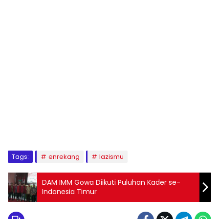
1
2
3
4
5
6
7
8
9
Tags:
enrekang
lazismu
DAM IMM Gowa Diikuti Puluhan Kader se-
Indonesia Timur