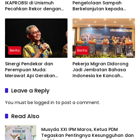
IKAPROBSI di Unismuh
Pengelolaan Sampah
Pecahkan Rekor dengan
Berkelanjutan kepada
249 Makalah
Peserta Macca Student
Visit
Berita
Berita
Sinergi Pendekar dan
Pekerja Migran Didorong
Perempuan Muda:
Jadi Jembatan Bahasa
Merawat Api Gerakan
Indonesia ke Kancah
Muhammadiyah
Global
Leave a Reply
You must be
logged in
to post a comment.
Read Also
Musyda XXI IPM Maros, Ketua PDM
Tegaskan Pentingnya Kesungguhan dan