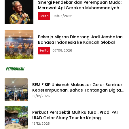
Sinergi Pendekar dan Perempuan Muda:
Merawat Api Gerakan Muhammadiyah
Berita
08/08/2026
Pekerja Migran Didorong Jadi Jembatan
Bahasa Indonesia ke Kancah Global
Berita
07/08/2026
BEM FISIP Unismuh Makassar Gelar Seminar
Keperempuanan, Bahas Tantangan Digital
dan Budaya Lokal
19/12/2025
Perkuat Perspektif Multikultural, Prodi PAI
UIAD Gelar Study Tour ke Kajang
19/12/2025