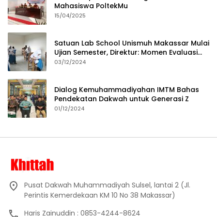
Mahasiswa PoltekMu
15/04/2025
Satuan Lab School Unismuh Makassar Mulai
Ujian Semester, Direktur: Momen Evaluasi
Proses Pembelajaran
03/12/2024
Dialog Kemuhammadiyahan IMTM Bahas
Pendekatan Dakwah untuk Generasi Z
01/12/2024
Pusat Dakwah Muhammadiyah Sulsel, lantai 2 (Jl.
Perintis Kemerdekaan KM 10 No 38 Makassar)
Haris Zainuddin : 0853-4244-8624