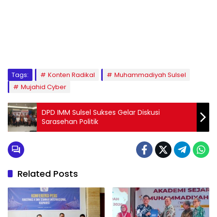
1
2
3
4
5
6
7
8
9
Tags:
Konten Radikal
Muhammadiyah Sulsel
Mujahid Cyber
DPD IMM Sulsel Sukses Gelar Diskusi
Sarasehan Politik
Related Posts