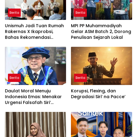
Berita
Berita
Unismuh Jadi Tuan Rumah
MPI PP Muhammadiyah
Rakernas X Ikaprobsi,
Gelar ASM Batch 2, Dorong
Bahas Rekomendasi
Penulisan Sejarah Lokal
Penguatan Bahasa
Indonesia di Tingkat
Global
Berita
Berita
Daulat Moral Menuju
Korupsi, Flexing, dan
Indonesia Emas: Menakar
Degradasi Siri’ na Pacce’
Urgensi Falsafah Siri’
naPacce di Tengah
Ancaman Kleptokrasi