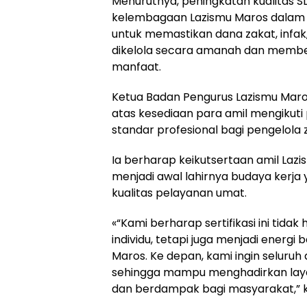
Menurutnya, peningkatan kualitas S
kelembagaan Lazismu Maros dalam b
untuk memastikan dana zakat, infak
dikelola secara amanah dan member
manfaat.
Ketua Badan Pengurus Lazismu Mar
atas kesediaan para amil mengikuti 
standar profesional bagi pengelola z
Ia berharap keikutsertaan amil Lazi
menjadi awal lahirnya budaya kerja
kualitas pelayanan umat.
«“Kami berharap sertifikasi ini tid
individu, tetapi juga menjadi energ
Maros. Ke depan, kami ingin seluruh
sehingga mampu menghadirkan laya
dan berdampak bagi masyarakat,” 