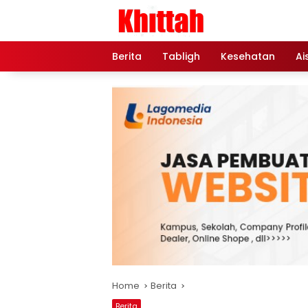
Skip
to
content
Berita
Tabligh
Kesehatan
Ai
Home
Berita
Berita