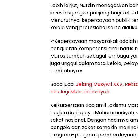
Lebih lanjut, Nurdin menegaskan b
investasi jangka panjang bagi keb
Menurutnya, kepercayaan publik ter
kelola yang profesional serta didu
«“Kepercayaan masyarakat adalah m
penguatan kompetensi amil harus m
Maros tumbuh sebagai lembaga yan
juga unggul dalam tata kelola, pe
tambahnya.»
Baca juga:
Jelang Musywil XXV, Rekt
Ideologi Muhammadiyah
Keikutsertaan tiga amil Lazismu Maros
bagian dari upaya Muhammadiyah 
zakat nasional. Dengan hadirnya amil
pengelolaan zakat semakin mening
program-program pemberdayaan yang