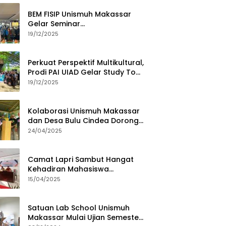
BEM FISIP Unismuh Makassar
Gelar Seminar
Keperempuanan, Bahas
19/12/2025
Tantangan Digital dan Budaya
Lokal
Perkuat Perspektif Multikultural,
Prodi PAI UIAD Gelar Study Tour
ke Kajang
19/12/2025
Kolaborasi Unismuh Makassar
dan Desa Bulu Cindea Dorong
Sentra Garam Industri
24/04/2025
Camat Lapri Sambut Hangat
Kehadiran Mahasiswa
PoltekMu
15/04/2025
Satuan Lab School Unismuh
Makassar Mulai Ujian Semester,