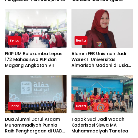
Elektromedis ke Pendidikan
Peradaban
Vokasi
Berita
Berita
FKIP UM Bulukumba Lepas
Alumni FEB Unismuh Jadi
172 Mahasiswa PLP dan
Warek II Universitas
Magang Angkatan VII
Almarisah Madani di Usia
29 Tahun
Berita
Berita
Dua Alumni Darul Arqam
Tapak Suci Jadi Wadah
Muhammadiyah Punnia
Kaderisasi Siswa MA
Raih Penghargaan di UAD
Muhammadiyah Tanetea
Yogyakarta