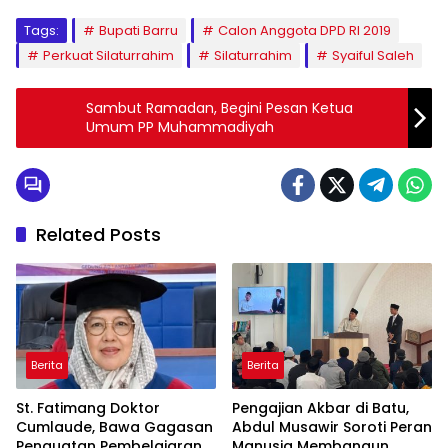
Tags:
Bupati Barru
Calon Anggota DPD RI 2019
Perkuat Silaturrahim
Silaturrahim
Syaiful Saleh
Sambut Ramadan, Begini Pesan Ketua
Umum PP Muhammadiyah
Related Posts
Berita
Berita
St. Fatimang Doktor
Pengajian Akbar di Batu,
Cumlaude, Bawa Gagasan
Abdul Musawir Soroti Peran
Penguatan Pembelajaran
Manusia Membangun