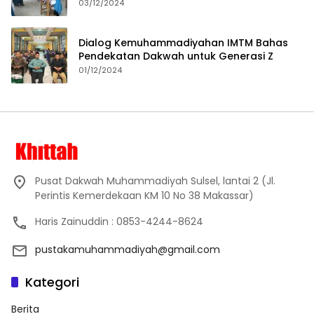
Proses Pembelajaran
03/12/2024
Dialog Kemuhammadiyahan IMTM Bahas
Pendekatan Dakwah untuk Generasi Z
01/12/2024
Pusat Dakwah Muhammadiyah Sulsel, lantai 2 (Jl.
Perintis Kemerdekaan KM 10 No 38 Makassar)
Haris Zainuddin : 0853-4244-8624
pustakamuhammadiyah@gmail.com
Kategori
Berita