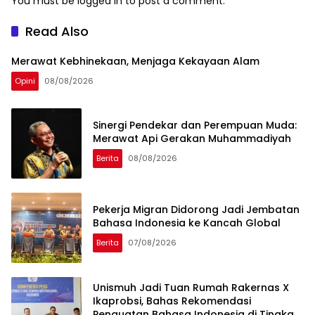
You must be
logged in
to post a comment.
Read Also
Merawat Kebhinekaan, Menjaga Kekayaan Alam
Opini
08/08/2026
Sinergi Pendekar dan Perempuan Muda:
Merawat Api Gerakan Muhammadiyah
Berita
08/08/2026
Pekerja Migran Didorong Jadi Jembatan
Bahasa Indonesia ke Kancah Global
Berita
07/08/2026
Unismuh Jadi Tuan Rumah Rakernas X
Ikaprobsi, Bahas Rekomendasi
Penguatan Bahasa Indonesia di Tingkat