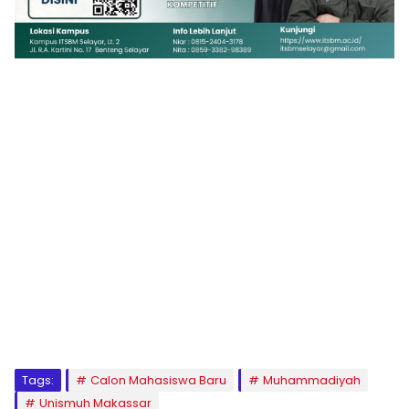
1
2
3
4
5
6
7
8
9
Tags:
Calon Mahasiswa Baru
Muhammadiyah
Unismuh Makassar