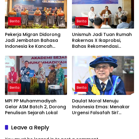
Berita
Berita
Pekerja Migran Didorong
Unismuh Jadi Tuan Rumah
Jadi Jembatan Bahasa
Rakernas X Ikaprobsi,
Indonesia ke Kancah
Bahas Rekomendasi
Global
Penguatan Bahasa
Indonesia di Tingkat
Global
Berita
Berita
MPI PP Muhammadiyah
Daulat Moral Menuju
Gelar ASM Batch 2, Dorong
Indonesia Emas: Menakar
Penulisan Sejarah Lokal
Urgensi Falsafah Siri’
naPacce di Tengah
Ancaman Kleptokrasi
Leave a Reply