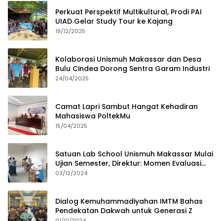
Perkuat Perspektif Multikultural, Prodi PAI
UIAD Gelar Study Tour ke Kajang
19/12/2025
Kolaborasi Unismuh Makassar dan Desa
Bulu Cindea Dorong Sentra Garam Industri
24/04/2025
Camat Lapri Sambut Hangat Kehadiran
Mahasiswa PoltekMu
15/04/2025
Satuan Lab School Unismuh Makassar Mulai
Ujian Semester, Direktur: Momen Evaluasi
Proses Pembelajaran
03/12/2024
Dialog Kemuhammadiyahan IMTM Bahas
Pendekatan Dakwah untuk Generasi Z
01/12/2024