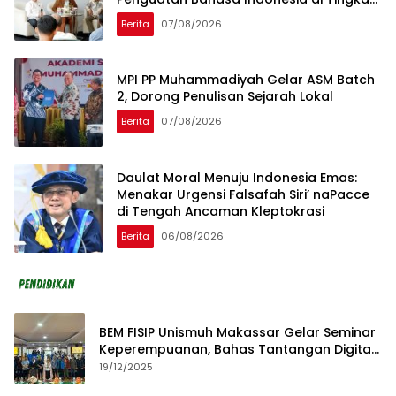
Global
Berita
07/08/2026
MPI PP Muhammadiyah Gelar ASM Batch
2, Dorong Penulisan Sejarah Lokal
Berita
07/08/2026
Daulat Moral Menuju Indonesia Emas:
Menakar Urgensi Falsafah Siri’ naPacce
di Tengah Ancaman Kleptokrasi
Berita
06/08/2026
BEM FISIP Unismuh Makassar Gelar Seminar
Keperempuanan, Bahas Tantangan Digital
dan Budaya Lokal
19/12/2025