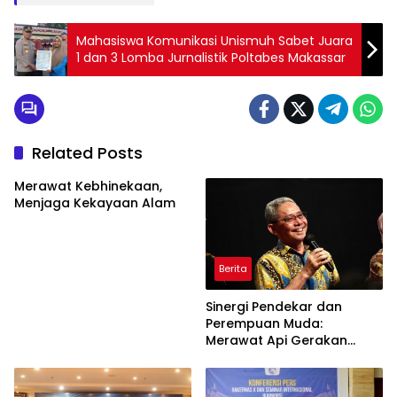
Mahasiswa Komunikasi Unismuh Sabet Juara
1 dan 3 Lomba Jurnalistik Poltabes Makassar
Related Posts
Merawat Kebhinekaan,
Menjaga Kekayaan Alam
Berita
Sinergi Pendekar dan
Perempuan Muda:
Merawat Api Gerakan
Muhammadiyah