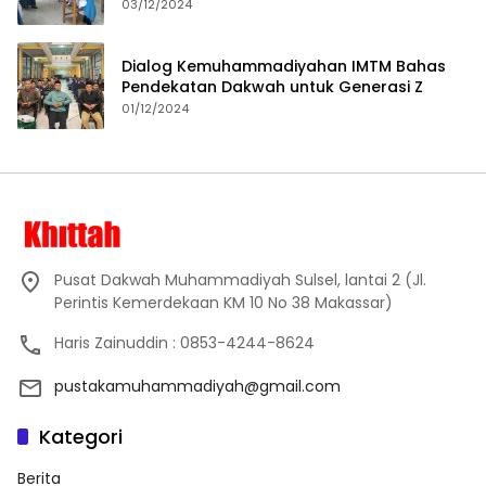
Proses Pembelajaran
03/12/2024
Dialog Kemuhammadiyahan IMTM Bahas
Pendekatan Dakwah untuk Generasi Z
01/12/2024
Pusat Dakwah Muhammadiyah Sulsel, lantai 2 (Jl.
Perintis Kemerdekaan KM 10 No 38 Makassar)
Haris Zainuddin : 0853-4244-8624
pustakamuhammadiyah@gmail.com
Kategori
Berita