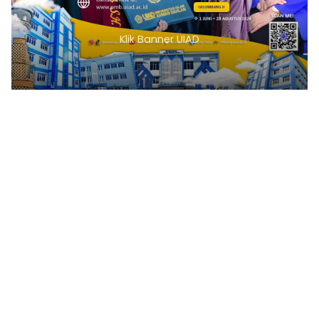
Klik Banner UIAD
1
2
3
4
5
6
7
8
9