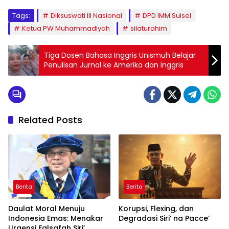
Tags:
Diksuswati III Nasional
DPD IMM Sulsel
Ketua PW Muhammadiyah​
silaturahim
Tiga Dosen Bahasa Inggris Unismuh Belajar
Penulisan Jurnal ke Amerika dan Inggris
Related Posts
Berita
Berita
Daulat Moral Menuju
Korupsi, Flexing, dan
Indonesia Emas: Menakar
Degradasi Siri’ na Pacce’
Urgensi Falsafah Siri’