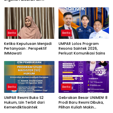
naPacce di Tengah
Ancaman Kleptokrasi
Berita
Berita
Ketika Keputusan Menjadi
UMPAR Lolos Program
Pertanyaan : Perspektif
Resona Saintek 2026,
IMMawati
Perkuat Komunikasi Sains
Berita
Berita
UMPAR Resmi Buka S2
Gebrakan Besar UNIMEN! 8
Hukum, Izin Terbit dari
Prodi Baru Resmi Dibuka,
Kemendiktisaintek
Pilihan Kuliah Makin
Lengkap