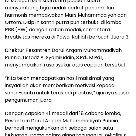
Di kategori seni suara, tim paduan suara
menyumbang tiga medali berkat penampilan
harmonis membawakan Mars Muhammadiyah dan
Ortom. Disiplin santri putra pun terbukti di lomba
PBB (HW) dengan raihan medali, sementara
kreativitas mereka di Pawai Kafilah berbuah Juara 3.
Direktur Pesantren Darul Arqam Muhammadiyah
Punnia, Ustadz A. Syamiluddin, S.Pd., M.Pd.I,
menyampaikan rasa syukur atas capaian tersebut.
“Kita telah mendapatkan hasil maksimal yang
insyaallah akan memberikan motivasi kepada
santri-santri untuk terus berprestasi,” ujarnya seusai
pengumuman juara.
Dengan capaian 41 medali dari 18 cabang lomba,
Pesantren Darul Arqam Muhammadiyah Punnia
berhasil mengukuhkan diri sebagai salah satu
kekuatan utama dalam ajang tahunan ini, sekaligus