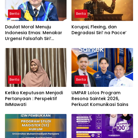
Berita
Berita
Daulat Moral Menuju
Korupsi, Flexing, dan
Indonesia Emas: Menakar
Degradasi Siri’ na Pacce’
Urgensi Falsafah Siri’
naPacce di Tengah
Ancaman Kleptokrasi
Berita
Berita
Ketika Keputusan Menjadi
UMPAR Lolos Program
Pertanyaan : Perspektif
Resona Saintek 2026,
IMMawati
Perkuat Komunikasi Sains