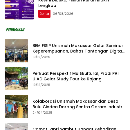
Resmi Dibuka, Pilihan Kuliah Makin
Lengkap
Berita
06/08/2026
BEM FISIP Unismuh Makassar Gelar Seminar
Keperempuanan, Bahas Tantangan Digital
dan Budaya Lokal
19/12/2025
Perkuat Perspektif Multikultural, Prodi PAI
UIAD Gelar Study Tour ke Kajang
19/12/2025
Kolaborasi Unismuh Makassar dan Desa
Bulu Cindea Dorong Sentra Garam Industri
24/04/2025
Camat Lapri Sambut Hangat Kehadiran