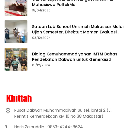
Mahasiswa PoltekMu
15/04/2025
Satuan Lab School Unismuh Makassar Mulai
Ujian Semester, Direktur: Momen Evaluasi
Proses Pembelajaran
03/12/2024
Dialog Kemuhammadiyahan IMTM Bahas
Pendekatan Dakwah untuk Generasi Z
01/12/2024
Pusat Dakwah Muhammadiyah Sulsel, lantai 2 (Jl.
Perintis Kemerdekaan KM 10 No 38 Makassar)
Haris Zainuddin : 0853-4244-8624