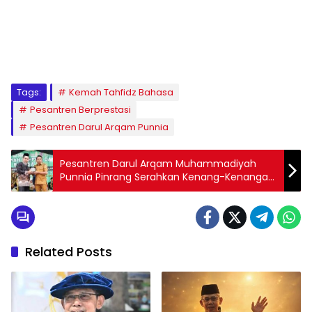
1
2
3
4
5
6
7
8
9
Tags:
Kemah Tahfidz Bahasa
Pesantren Berprestasi
Pesantren Darul Arqam Punnia
Pesantren Darul Arqam Muhammadiyah
Punnia Pinrang Serahkan Kenang-Kenangan
kepada Bupati Sidrap
Related Posts