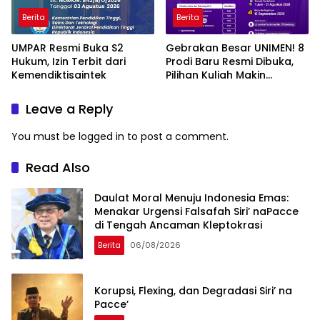
Berita
Berita
UMPAR Resmi Buka S2
Gebrakan Besar UNIMEN! 8
Hukum, Izin Terbit dari
Prodi Baru Resmi Dibuka,
Kemendiktisaintek
Pilihan Kuliah Makin
Lengkap
Leave a Reply
You must be
logged in
to post a comment.
Read Also
Daulat Moral Menuju Indonesia Emas:
Menakar Urgensi Falsafah Siri’ naPacce
di Tengah Ancaman Kleptokrasi
Berita
06/08/2026
Korupsi, Flexing, dan Degradasi Siri’ na
Pacce’