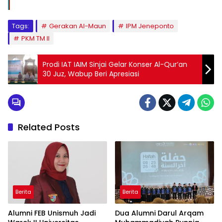
Tags:
Gerakan Al-Maun
IPM Jeneponto
PKM TM II
Prodi IAT IAIM Sinjai Gelar Konser Al-Qur’an
30 Juz, Wabup Beri Apresiasi
Related Posts
Berita
Berita
Alumni FEB Unismuh Jadi
Dua Alumni Darul Arqam