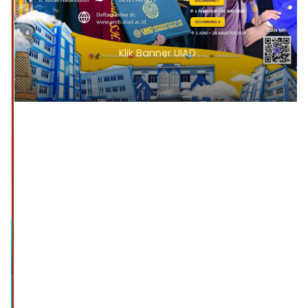
Klik Banner UIAD
1
2
3
4
5
6
7
8
9