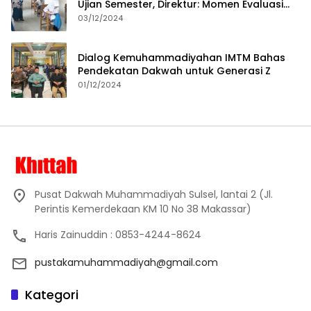
Ujian Semester, Direktur: Momen Evaluasi
Proses Pembelajaran
03/12/2024
Dialog Kemuhammadiyahan IMTM Bahas
Pendekatan Dakwah untuk Generasi Z
01/12/2024
Pusat Dakwah Muhammadiyah Sulsel, lantai 2 (Jl.
Perintis Kemerdekaan KM 10 No 38 Makassar)
Haris Zainuddin : 0853-4244-8624
pustakamuhammadiyah@gmail.com
Kategori