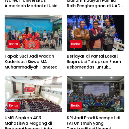
Warek II Universitas
Muhammadiyah Punnia
Almarisah Madani di Usia
Raih Penghargaan di UAD
29 Tahun
Yogyakarta
Berita
Berita
Tapak Suci Jadi Wadah
Berlayar di Pantai Losari,
Kaderisasi Siswa MA
Ikaprobsi Tetapkan Enam
Muhammadiyah Tanetea
Rekomendasi untuk
Bahasa Indonesia
Berita
Berita
UMSi Siapkan 403
KPI Jadi Prodi Keempat di
Mahasiswa Magang di
FAI Unismuh yang
Berbagai Instansi, Ada
Terakreditasi Unggul