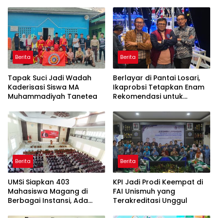
Berita
Berita
Tapak Suci Jadi Wadah
Berlayar di Pantai Losari,
Kaderisasi Siswa MA
Ikaprobsi Tetapkan Enam
Muhammadiyah Tanetea
Rekomendasi untuk
Bahasa Indonesia
Berita
Berita
UMSi Siapkan 403
KPI Jadi Prodi Keempat di
Mahasiswa Magang di
FAI Unismuh yang
Berbagai Instansi, Ada
Terakreditasi Unggul
Program Internasional ke