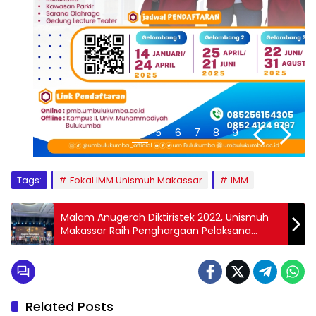
1
2
3
4
5
6
7
8
9
Tags:
Fokal IMM Unismuh Makassar
IMM
Malam Anugerah Diktiristek 2022, Unismuh
Makassar Raih Penghargaan Pelaksana
Wirausaha Merdeka dengan Kepatuhan
Administrasi Terbaik￼
Related Posts