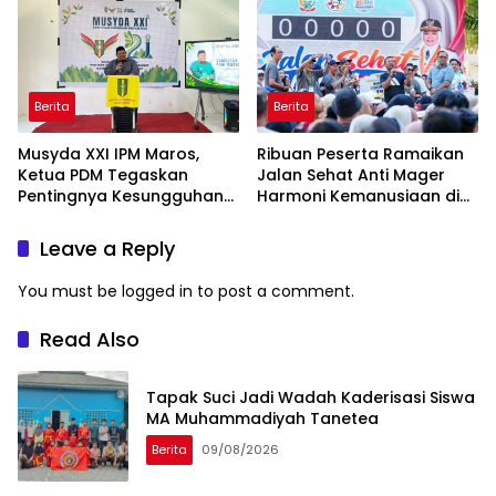
Taiwan
Berita
Berita
Musyda XXI IPM Maros,
Ribuan Peserta Ramaikan
Ketua PDM Tegaskan
Jalan Sehat Anti Mager
Pentingnya Kesungguhan
Harmoni Kemanusiaan di
dan Keikhlasan
Makassar
Leave a Reply
You must be
logged in
to post a comment.
Read Also
Tapak Suci Jadi Wadah Kaderisasi Siswa
MA Muhammadiyah Tanetea
Berita
09/08/2026