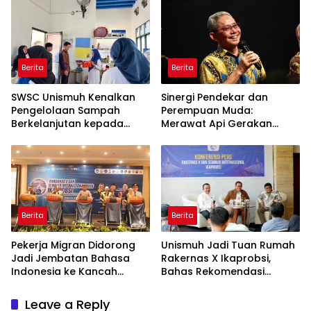
Berita
Berita
SWSC Unismuh Kenalkan
Sinergi Pendekar dan
Pengelolaan Sampah
Perempuan Muda:
Berkelanjutan kepada
Merawat Api Gerakan
Peserta Macca Student
Muhammadiyah
Visit
Berita
Berita
Pekerja Migran Didorong
Unismuh Jadi Tuan Rumah
Jadi Jembatan Bahasa
Rakernas X Ikaprobsi,
Indonesia ke Kancah
Bahas Rekomendasi
Global
Penguatan Bahasa
Indonesia di Tingkat
Leave a Reply