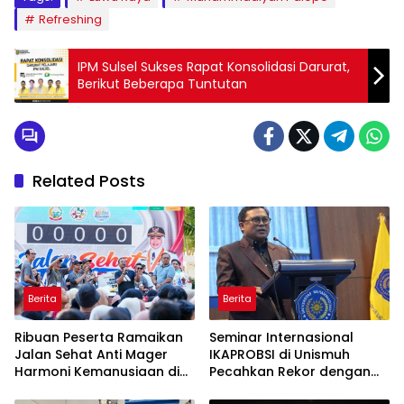
Refreshing
IPM Sulsel Sukses Rapat Konsolidasi Darurat,
Berikut Beberapa Tuntutan
Related Posts
Berita
Berita
Ribuan Peserta Ramaikan
Seminar Internasional
Jalan Sehat Anti Mager
IKAPROBSI di Unismuh
Harmoni Kemanusiaan di
Pecahkan Rekor dengan
Makassar
249 Makalah