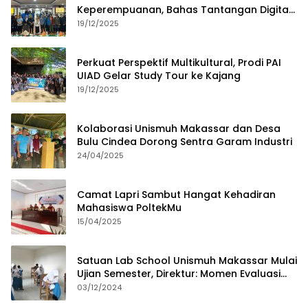
Keperempuanan, Bahas Tantangan Digital
dan Budaya Lokal
19/12/2025
Perkuat Perspektif Multikultural, Prodi PAI
UIAD Gelar Study Tour ke Kajang
19/12/2025
Kolaborasi Unismuh Makassar dan Desa
Bulu Cindea Dorong Sentra Garam Industri
24/04/2025
Camat Lapri Sambut Hangat Kehadiran
Mahasiswa PoltekMu
15/04/2025
Satuan Lab School Unismuh Makassar Mulai
Ujian Semester, Direktur: Momen Evaluasi
Proses Pembelajaran
03/12/2024