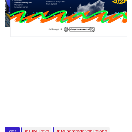
1
2
3
4
5
6
7
8
9
Tags:
Luwu Raya
Muhammadiyah Palopo