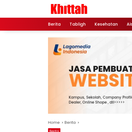
Skip
to
content
Berita
Tabligh
Kesehatan
Ai
Home
Berita
Berita