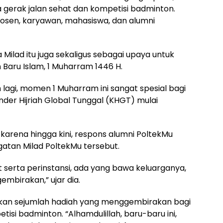
 gerak jalan sehat dan kompetisi badminton.
dosen, karyawan, mahasiswa, dan alumni
 Milad itu juga sekaligus sebagai upaya untuk
aru Islam, 1 Muharram 1446 H.
h lagi, momen 1 Muharram ini sangat spesial bagi
er Hijriah Global Tunggal (KHGT) mulai
karena hingga kini, respons alumni PoltekMu
gatan Milad PoltekMu tersebut.
t serta perinstansi, ada yang bawa keluarganya,
embirakan,” ujar dia.
kan sejumlah hadiah yang menggembirakan bagi
isi badminton. “Alhamdulillah, baru-baru ini,