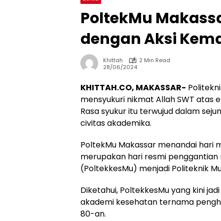
PoltekMu Makassar
dengan Aksi Kem
Khittah
2 Min Read
28/06/2024
KHITTAH.CO, MAKASSAR-
Politek
mensyukuri nikmat Allah SWT atas ek
Rasa syukur itu terwujud dalam sej
civitas akademika.
PoltekMu Makassar menandai hari m
merupakan hari resmi penggantian
(PoltekkesMu) menjadi Politeknik M
Diketahui, PoltekkesMu yang kini j
akademi kesehatan ternama penghas
80-an.