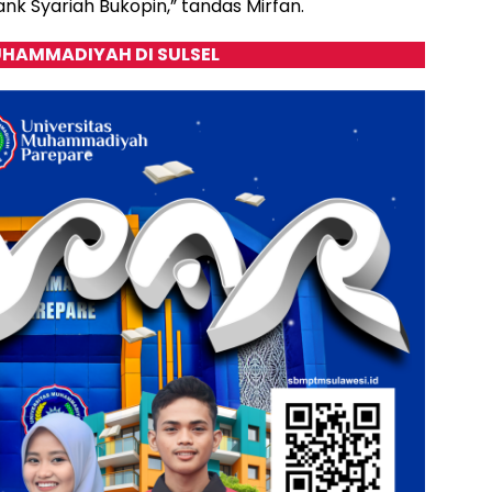
nk Syariah Bukopin,” tandas Mirfan.
HAMMADIYAH DI SULSEL