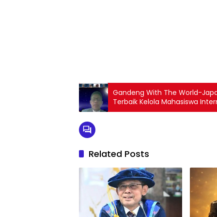
1
2
3
4
5
6
7
8
9
Gandeng With The World-Japan, Unismuh Makassar Gelar Seminar P
Terbaik Kelola Mahasiswa Inter
Related Posts