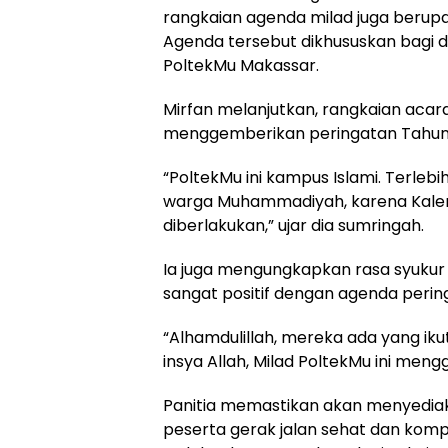
rangkaian agenda milad juga berupa
Agenda tersebut dikhususkan bagi 
PoltekMu Makassar.
Mirfan melanjutkan, rangkaian acara
menggemberikan peringatan Tahun B
“PoltekMu ini kampus Islami. Terlebi
warga Muhammadiyah, karena Kalend
diberlakukan,” ujar dia sumringah.
Ia juga mengungkapkan rasa syukur 
sangat positif dengan agenda perin
“Alhamdulillah, mereka ada yang iku
insya Allah, Milad PoltekMu ini mengg
Panitia memastikan akan menyedia
peserta gerak jalan sehat dan kompet