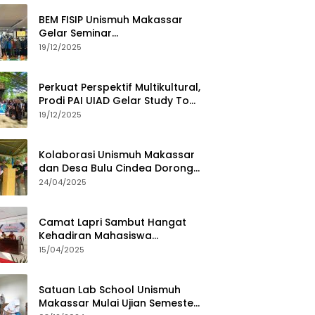
BEM FISIP Unismuh Makassar
Gelar Seminar
Keperempuanan, Bahas
19/12/2025
Tantangan Digital dan Budaya
Lokal
Perkuat Perspektif Multikultural,
Prodi PAI UIAD Gelar Study Tour
ke Kajang
19/12/2025
Kolaborasi Unismuh Makassar
dan Desa Bulu Cindea Dorong
Sentra Garam Industri
24/04/2025
Camat Lapri Sambut Hangat
Kehadiran Mahasiswa
PoltekMu
15/04/2025
Satuan Lab School Unismuh
Makassar Mulai Ujian Semester,