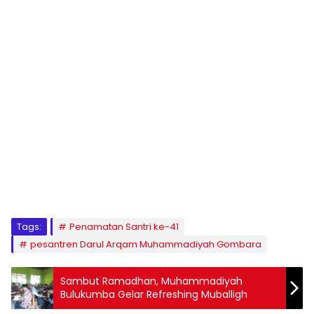
1
2
3
4
5
6
7
8
9
Tags:
Penamatan Santri ke-41
pesantren Darul Arqam Muhammadiyah Gombara
Sambut Ramadhan, Muhammadiyah
Bulukumba Gelar Refreshing Muballigh