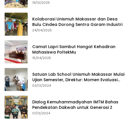
19/12/2025
Kolaborasi Unismuh Makassar dan Desa
Bulu Cindea Dorong Sentra Garam Industri
24/04/2025
Camat Lapri Sambut Hangat Kehadiran
Mahasiswa PoltekMu
15/04/2025
Satuan Lab School Unismuh Makassar Mulai
Ujian Semester, Direktur: Momen Evaluasi
Proses Pembelajaran
03/12/2024
Dialog Kemuhammadiyahan IMTM Bahas
Pendekatan Dakwah untuk Generasi Z
01/12/2024