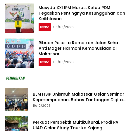
Musyda XXI IPM Maros, Ketua PDM
Tegaskan Pentingnya Kesungguhan dan
Keikhlasan
Berita
08/08/2026
Ribuan Peserta Ramaikan Jalan Sehat
Anti Mager Harmoni Kemanusiaan di
Makassar
Berita
08/08/2026
BEM FISIP Unismuh Makassar Gelar Seminar
Keperempuanan, Bahas Tantangan Digital
dan Budaya Lokal
19/12/2025
Perkuat Perspektif Multikultural, Prodi PAI
UIAD Gelar Study Tour ke Kajang