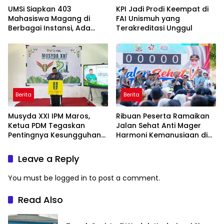
UMSi Siapkan 403
KPI Jadi Prodi Keempat di
Mahasiswa Magang di
FAI Unismuh yang
Berbagai Instansi, Ada
Terakreditasi Unggul
Program Internasional ke
Taiwan
Berita
Berita
Musyda XXI IPM Maros,
Ribuan Peserta Ramaikan
Ketua PDM Tegaskan
Jalan Sehat Anti Mager
Pentingnya Kesungguhan
Harmoni Kemanusiaan di
dan Keikhlasan
Makassar
Leave a Reply
You must be
logged in
to post a comment.
Read Also