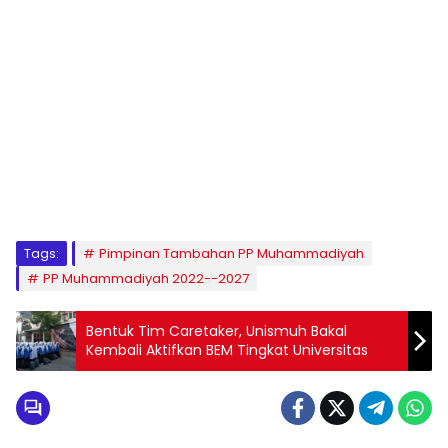
1
2
3
4
5
6
7
8
9
Tags:
Pimpinan Tambahan PP Muhammadiyah
PP Muhammadiyah 2022--2027
Bentuk Tim Caretaker, Unismuh Bakal
Kembali Aktifkan BEM Tingkat Universitas