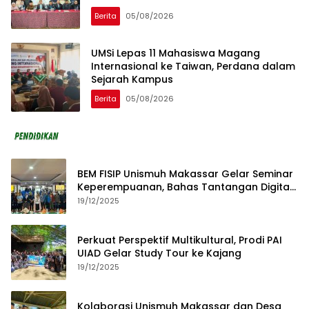
Berita
05/08/2026
UMSi Lepas 11 Mahasiswa Magang
Internasional ke Taiwan, Perdana dalam
Sejarah Kampus
Berita
05/08/2026
BEM FISIP Unismuh Makassar Gelar Seminar
Keperempuanan, Bahas Tantangan Digital
dan Budaya Lokal
19/12/2025
Perkuat Perspektif Multikultural, Prodi PAI
UIAD Gelar Study Tour ke Kajang
19/12/2025
Kolaborasi Unismuh Makassar dan Desa