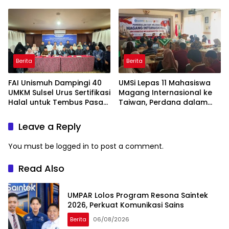
Lengkap
Yogyakarta
Berita
Berita
FAI Unismuh Dampingi 40
UMSi Lepas 11 Mahasiswa
UMKM Sulsel Urus Sertifikasi
Magang Internasional ke
Halal untuk Tembus Pasar
Taiwan, Perdana dalam
ASEAN
Sejarah Kampus
Leave a Reply
You must be
logged in
to post a comment.
Read Also
UMPAR Lolos Program Resona Saintek
2026, Perkuat Komunikasi Sains
Berita
06/08/2026