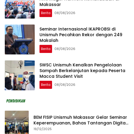
Makassar
Berita
08/08/2026
Seminar Internasional IKAPROBSI di
Unismuh Pecahkan Rekor dengan 249
Makalah
Berita
08/08/2026
SWSC Unismuh Kenalkan Pengelolaan
Sampah Berkelanjutan kepada Peserta
Macca Student Visit
Berita
08/08/2026
BEM FISIP Unismuh Makassar Gelar Seminar
Keperempuanan, Bahas Tantangan Digital
dan Budaya Lokal
19/12/2025