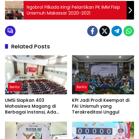
Ngobrol Pilkada Iringi Pelantikan PK IMM Fisip
Unismuh Makassar 2020-2021
Related Posts
Berita
Berita
UMSi Siapkan 403
KPI Jadi Prodi Keempat di
Mahasiswa Magang di
FAI Unismuh yang
Berbagai Instansi, Ada
Terakreditasi Unggul
Program Internasional ke
Taiwan