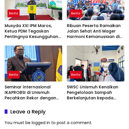
Berita
Berita
Musyda XXI IPM Maros,
Ribuan Peserta Ramaikan
Ketua PDM Tegaskan
Jalan Sehat Anti Mager
Pentingnya Kesungguhan
Harmoni Kemanusiaan di
dan Keikhlasan
Makassar
Berita
Berita
Seminar Internasional
SWSC Unismuh Kenalkan
IKAPROBSI di Unismuh
Pengelolaan Sampah
Pecahkan Rekor dengan
Berkelanjutan kepada
249 Makalah
Peserta Macca Student
Visit
Leave a Reply
You must be
logged in
to post a comment.