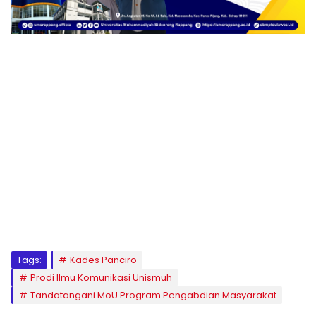
1
2
3
4
5
6
7
8
9
Tags:
Kades Panciro
Prodi Ilmu Komunikasi Unismuh
Tandatangani MoU Program Pengabdian Masyarakat