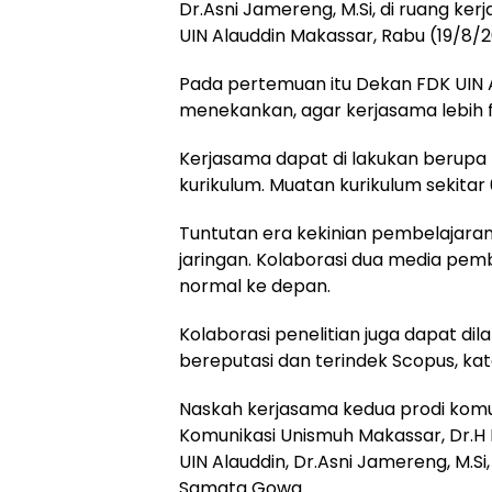
Dr.Asni Jamereng, M.Si, di ruang ke
UIN Alauddin Makassar, Rabu (19/8/2
Pada pertemuan itu Dekan FDK UIN 
menekankan, agar kerjasama lebih f
Kerjasama dapat di lakukan berupa 
kurikulum. Muatan kurikulum sekitar
Tuntutan era kekinian pembelajaran
jaringan. Kolaborasi dua media pemb
normal ke depan.
Kolaborasi penelitian juga dapat dil
bereputasi dan terindek Scopus, kat
Naskah kerjasama kedua prodi komuni
Komunikasi Unismuh Makassar, Dr.H 
UIN Alauddin, Dr.Asni Jamereng, M.Si
Samata Gowa.