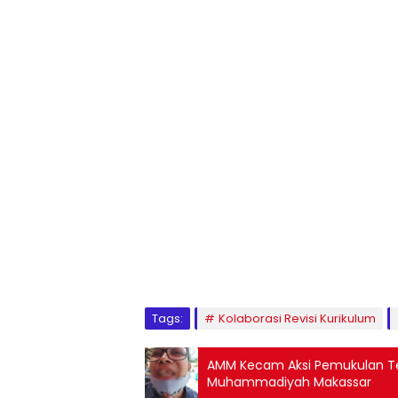
1
2
3
4
5
6
7
8
9
Tags:
Kolaborasi Revisi Kurikulum
AMM Kecam Aksi Pemukulan Te
Muhammadiyah Makassar