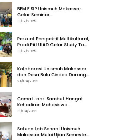
BEM FISIP Unismuh Makassar
Gelar Seminar
Keperempuanan, Bahas
19/12/2025
Tantangan Digital dan Budaya
Lokal
Perkuat Perspektif Multikultural,
Prodi PAI UIAD Gelar Study Tour
ke Kajang
19/12/2025
Kolaborasi Unismuh Makassar
dan Desa Bulu Cindea Dorong
Sentra Garam Industri
24/04/2025
Camat Lapri Sambut Hangat
Kehadiran Mahasiswa
PoltekMu
15/04/2025
Satuan Lab School Unismuh
Makassar Mulai Ujian Semester,