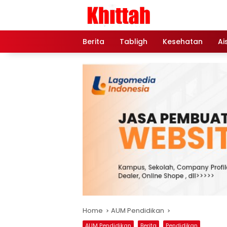
Skip
to
content
Berita
Tabligh
Kesehatan
Ai
Home
AUM Pendidikan
AUM Pendidikan
Berita
Pendidikan