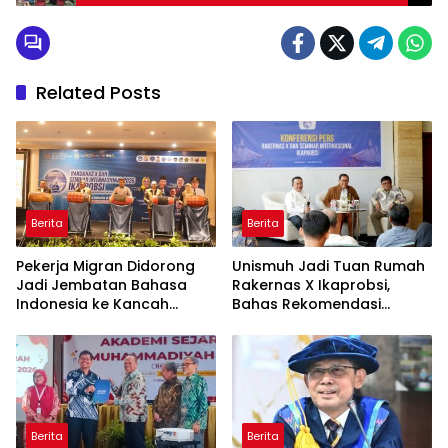
Related Posts
Berita
Berita
Pekerja Migran Didorong
Unismuh Jadi Tuan Rumah
Jadi Jembatan Bahasa
Rakernas X Ikaprobsi,
Indonesia ke Kancah
Bahas Rekomendasi
Global
Penguatan Bahasa
Indonesia di Tingkat
Global
Berita
Berita