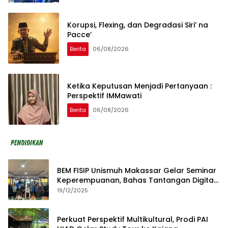
Korupsi, Flexing, dan Degradasi Siri’ na
Pacce’
Berita
06/08/2026
Ketika Keputusan Menjadi Pertanyaan :
Perspektif IMMawati
Berita
06/08/2026
BEM FISIP Unismuh Makassar Gelar Seminar
Keperempuanan, Bahas Tantangan Digital
dan Budaya Lokal
19/12/2025
Perkuat Perspektif Multikultural, Prodi PAI