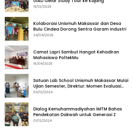
UIAD Gelar Study Tour ke Kajang
19/12/2025
Kolaborasi Unismuh Makassar dan Desa
Bulu Cindea Dorong Sentra Garam Industri
24/04/2025
Camat Lapri Sambut Hangat Kehadiran
Mahasiswa PoltekMu
15/04/2025
Satuan Lab School Unismuh Makassar Mulai
Ujian Semester, Direktur: Momen Evaluasi
Proses Pembelajaran
03/12/2024
Dialog Kemuhammadiyahan IMTM Bahas
Pendekatan Dakwah untuk Generasi Z
01/12/2024