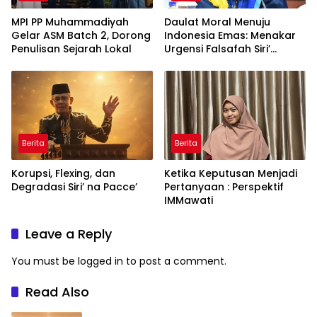
MPI PP Muhammadiyah
Daulat Moral Menuju
Gelar ASM Batch 2, Dorong
Indonesia Emas: Menakar
Penulisan Sejarah Lokal
Urgensi Falsafah Siri’
naPacce di Tengah
Ancaman Kleptokrasi
Berita
Berita
Korupsi, Flexing, dan
Ketika Keputusan Menjadi
Degradasi Siri’ na Pacce’
Pertanyaan : Perspektif
IMMawati
Leave a Reply
You must be
logged in
to post a comment.
Read Also