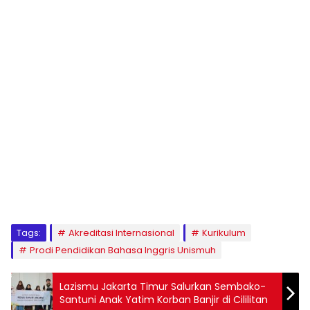
1
2
3
4
5
6
7
8
9
Tags:
Akreditasi Internasional
Kurikulum
Prodi Pendidikan Bahasa Inggris Unismuh
Lazismu Jakarta Timur Salurkan Sembako-
Santuni Anak Yatim Korban Banjir di Cililitan