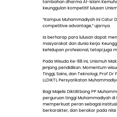
tambahan dharma Al-Islam Kemuh
keunggulan kompetitif lulusan Unism
“Kampus Muhammadiyah ini Catur Dha
competitive advantage,” ujarnya.
Ia berharap para lulusan dapat mem
masyarakat dan dunia kerja. Keunggu
kehidupan profesional, tetapi juga 
Pada Wisuda Ke-88 ini, Unismuh Mak
jenjang pendidikan. Momentum wisuda
Tinggi, Sains, dan Teknologi, Prof D
LLDIKTI, Persyarikatan Muhammadiy
Bagi Majelis Diktilitbang PP Muha
perguruan tinggi Muhammadiyah di k
memperkuat peran sebagai institusi 
berkarakter, dan berakar pada nilai