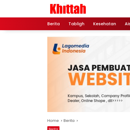
Skip
to
content
Berita
Tabligh
Kesehatan
Ai
Home
Berita
Berita