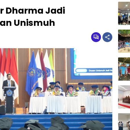
ur Dharma Jadi
san Unismuh