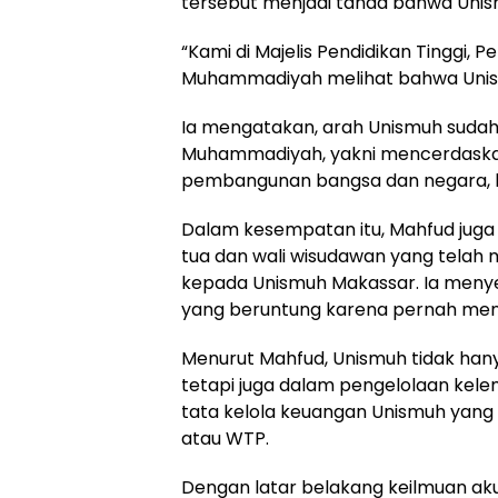
tersebut menjadi tanda bahwa Uni
“Kami di Majelis Pendidikan Tinggi,
Muhammadiyah melihat bahwa Unismuh
Ia mengatakan, arah Unismuh sudah 
Muhammadiyah, yakni mencerdaskan
pembangunan bangsa dan negara, kh
Dalam kesempatan itu, Mahfud jug
tua dan wali wisudawan yang telah
kepada Unismuh Makassar. Ia meny
yang beruntung karena pernah men
Menurut Mahfud, Unismuh tidak ha
tetapi juga dalam pengelolaan kel
tata kelola keuangan Unismuh yang
atau WTP.
Dengan latar belakang keilmuan aku