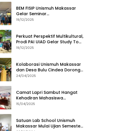
BEM FISIP Unismuh Makassar
Gelar Seminar
Keperempuanan, Bahas
19/12/2025
Tantangan Digital dan Budaya
Lokal
Perkuat Perspektif Multikultural,
Prodi PAI UIAD Gelar Study Tour
ke Kajang
19/12/2025
Kolaborasi Unismuh Makassar
dan Desa Bulu Cindea Dorong
Sentra Garam Industri
24/04/2025
Camat Lapri Sambut Hangat
Kehadiran Mahasiswa
PoltekMu
15/04/2025
Satuan Lab School Unismuh
Makassar Mulai Ujian Semester,