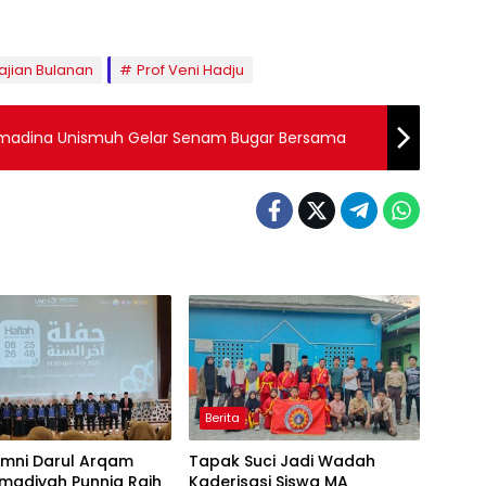
jian Bulanan
Prof Veni Hadju
Asmadina Unismuh Gelar Senam Bugar Bersama
Berita
umni Darul Arqam
Tapak Suci Jadi Wadah
adiyah Punnia Raih
Kaderisasi Siswa MA