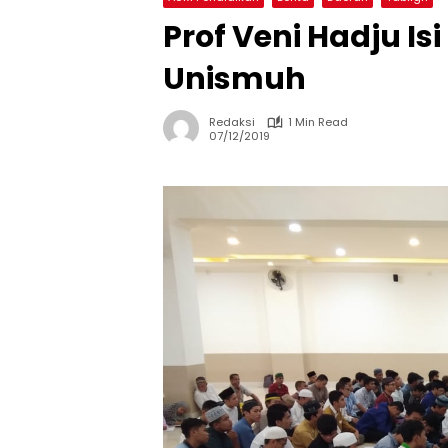
Prof Veni Hadju I
Unismuh
Redaksi
1 Min Read
07/12/2019