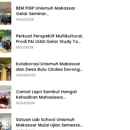
BEM FISIP Unismuh Makassar
Gelar Seminar
Keperempuanan, Bahas
19/12/2025
Tantangan Digital dan Budaya
Lokal
Perkuat Perspektif Multikultural,
Prodi PAI UIAD Gelar Study Tour
ke Kajang
19/12/2025
Kolaborasi Unismuh Makassar
dan Desa Bulu Cindea Dorong
Sentra Garam Industri
24/04/2025
Camat Lapri Sambut Hangat
Kehadiran Mahasiswa
PoltekMu
15/04/2025
Satuan Lab School Unismuh
Makassar Mulai Ujian Semester,