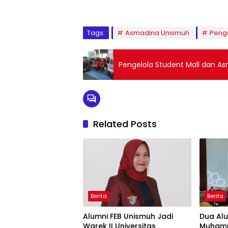
Tags:
Asmadina Unismuh
Penga
Pengelola Student Mall dan 
Related Posts
Berita
Berita
Alumni FEB Unismuh Jadi
Dua Al
Warek II Universitas
Muhamm