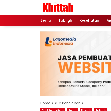
Skip
to
content
Berita
Tabligh
Kesehatan
Ai
Home
AUM Pendidikan
AUM Pendidikan
Berita
Daerah
Tabligh