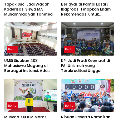
Tapak Suci Jadi Wadah
Berlayar di Pantai Losari,
Kaderisasi Siswa MA
Ikaprobsi Tetapkan Enam
Muhammadiyah Tanetea
Rekomendasi untuk
Bahasa Indonesia
Berita
Berita
UMSi Siapkan 403
KPI Jadi Prodi Keempat di
Mahasiswa Magang di
FAI Unismuh yang
Berbagai Instansi, Ada
Terakreditasi Unggul
Program Internasional ke
Taiwan
Berita
Berita
Musyda XXI IPM Maros,
Ribuan Peserta Ramaikan