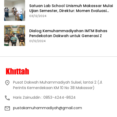
Satuan Lab School Unismuh Makassar Mulai
Ujian Semester, Direktur: Momen Evaluasi
Proses Pembelajaran
03/12/2024
Dialog Kemuhammadiyahan IMTM Bahas
Pendekatan Dakwah untuk Generasi Z
01/12/2024
Pusat Dakwah Muhammadiyah Sulsel, lantai 2 (Jl.
Perintis Kemerdekaan KM 10 No 38 Makassar)
Haris Zainuddin : 0853-4244-8624
pustakamuhammadiyah@gmail.com