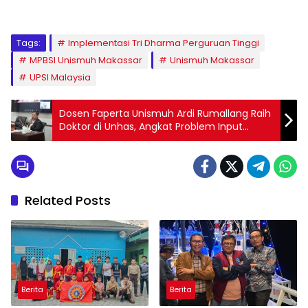
Tags:
Implementasi Tri Dharma Perguruan Tinggi
MPBSI Unismuh Makassar
Unismuh Makassar
UPSI Malaysia
Dosen Faperta Unismuh Ardi Rumallang Raih
Doktor di Unhas, Angkat Problem Input
Petani Kentang
Related Posts
Berita
Berita