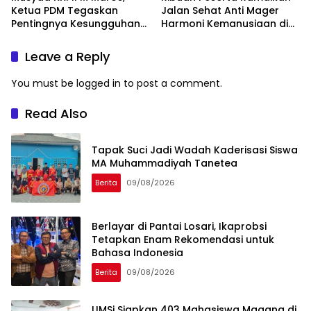
Ketua PDM Tegaskan
Jalan Sehat Anti Mager
Pentingnya Kesungguhan
Harmoni Kemanusiaan di
dan Keikhlasan
Makassar
Leave a Reply
You must be
logged in
to post a comment.
Read Also
Tapak Suci Jadi Wadah Kaderisasi Siswa
MA Muhammadiyah Tanetea
Berita
09/08/2026
Berlayar di Pantai Losari, Ikaprobsi
Tetapkan Enam Rekomendasi untuk
Bahasa Indonesia
Berita
09/08/2026
UMSi Siapkan 403 Mahasiswa Magang di