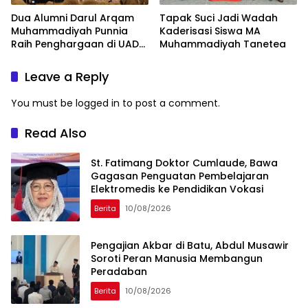
Dua Alumni Darul Arqam
Tapak Suci Jadi Wadah
Muhammadiyah Punnia
Kaderisasi Siswa MA
Raih Penghargaan di UAD
Muhammadiyah Tanetea
Yogyakarta
Leave a Reply
You must be
logged in
to post a comment.
Read Also
St. Fatimang Doktor Cumlaude, Bawa
Gagasan Penguatan Pembelajaran
Elektromedis ke Pendidikan Vokasi
Berita
10/08/2026
Pengajian Akbar di Batu, Abdul Musawir
Soroti Peran Manusia Membangun
Peradaban
Berita
10/08/2026