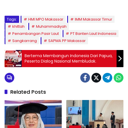
Tags:
HMI MPO Makassar
IMM Makassar Timur
khittah
Muhammadiyah
Penambangan Pasir Laut
PT Banten Laut Indonesia
Sangkarrang
SAPMA PP Makassar
Bertema Membangun Indonesia Dari Papua,
Peserta Dialog Nasional Membludak.
Related Posts