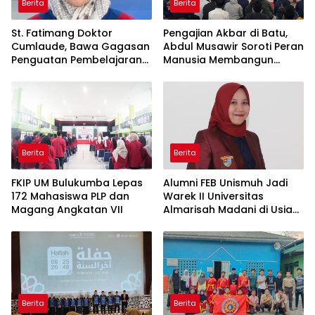
Berita
Berita
St. Fatimang Doktor
Pengajian Akbar di Batu,
Cumlaude, Bawa Gagasan
Abdul Musawir Soroti Peran
Penguatan Pembelajaran
Manusia Membangun
Elektromedis ke Pendidikan
Peradaban
Vokasi
Berita
Berita
FKIP UM Bulukumba Lepas
Alumni FEB Unismuh Jadi
172 Mahasiswa PLP dan
Warek II Universitas
Magang Angkatan VII
Almarisah Madani di Usia
29 Tahun
Berita
Berita