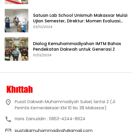
Satuan Lab School Unismuh Makassar Mulai
Ujian Semester, Direktur: Momen Evaluasi
Proses Pembelajaran
03/12/2024
Dialog Kemuhammadiyahan IMTM Bahas
Pendekatan Dakwah untuk Generasi Z
01/12/2024
Pusat Dakwah Muhammadiyah Sulsel, lantai 2 (Jl.
Perintis Kemerdekaan KM 10 No 38 Makassar)
Haris Zainuddin : 0853-4244-8624
pustakamuhammadiyah@gmail.com