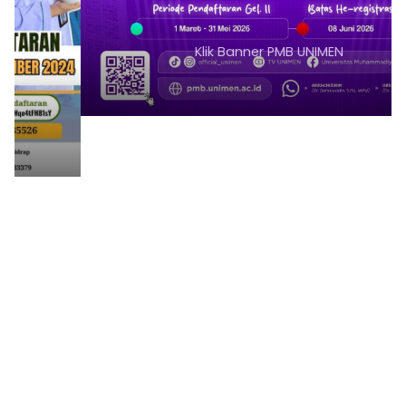
Klik Banner PMB UNIMEN
1
2
3
4
5
6
7
8
9