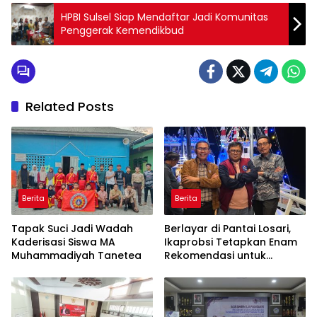
HPBI Sulsel Siap Mendaftar Jadi Komunitas
Penggerak Kemendikbud
Related Posts
Berita
Berita
Tapak Suci Jadi Wadah
Berlayar di Pantai Losari,
Kaderisasi Siswa MA
Ikaprobsi Tetapkan Enam
Muhammadiyah Tanetea
Rekomendasi untuk
Bahasa Indonesia