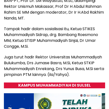
BAN-PT, Prof Dr. SM Widyastuti, M.Sc, didampingi
Rektor Unismuh Makassar, Prof Dr H Abdul Rahman
Rahim SE MM dengan moderator, Dr Ir H.Abd Rakhim
Nanda, MT.
Tampak hadir dalam sosialisasi itu, Ketua STIKES
Muhammadiyah Sidrap, drg. Bambang Roesmono
MM, Ketua STISIP Muhammadiyah Sinjai, Dr Umar
Congge, M.Si.
Juga turut hadir Rektor Universitas Muhammadiyah
Bulukumba, Drs Jumase Basra, M.Si, Ketua STKIP
Muhammadiyah Enrekang, Drs Yunus Busa, M.Si serta
pimpinan PTM lainnya. (ila/Yahya).
KAMPUS MUHAMMADIYAH DI SULSEL