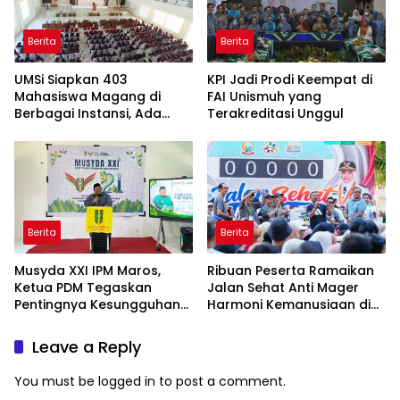
Berita
Berita
UMSi Siapkan 403
KPI Jadi Prodi Keempat di
Mahasiswa Magang di
FAI Unismuh yang
Berbagai Instansi, Ada
Terakreditasi Unggul
Program Internasional ke
Taiwan
Berita
Berita
Musyda XXI IPM Maros,
Ribuan Peserta Ramaikan
Ketua PDM Tegaskan
Jalan Sehat Anti Mager
Pentingnya Kesungguhan
Harmoni Kemanusiaan di
dan Keikhlasan
Makassar
Leave a Reply
You must be
logged in
to post a comment.