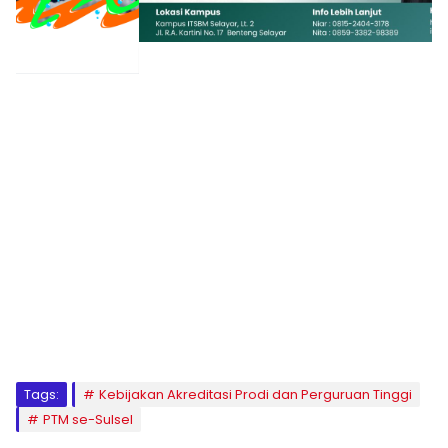
1
2
3
4
5
6
7
8
9
Tags:
Kebijakan Akreditasi Prodi dan Perguruan Tinggi
PTM se-Sulsel