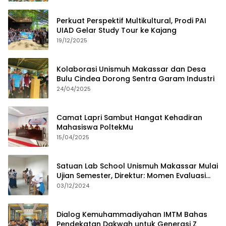
Perkuat Perspektif Multikultural, Prodi PAI
UIAD Gelar Study Tour ke Kajang
19/12/2025
Kolaborasi Unismuh Makassar dan Desa
Bulu Cindea Dorong Sentra Garam Industri
24/04/2025
Camat Lapri Sambut Hangat Kehadiran
Mahasiswa PoltekMu
15/04/2025
Satuan Lab School Unismuh Makassar Mulai
Ujian Semester, Direktur: Momen Evaluasi
Proses Pembelajaran
03/12/2024
Dialog Kemuhammadiyahan IMTM Bahas
Pendekatan Dakwah untuk Generasi Z