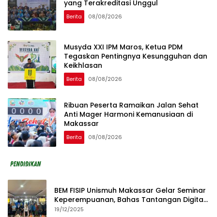
yang Terakreditasi Unggul
Berita
08/08/2026
Musyda XXI IPM Maros, Ketua PDM
Tegaskan Pentingnya Kesungguhan dan
Keikhlasan
Berita
08/08/2026
Ribuan Peserta Ramaikan Jalan Sehat
Anti Mager Harmoni Kemanusiaan di
Makassar
Berita
08/08/2026
BEM FISIP Unismuh Makassar Gelar Seminar
Keperempuanan, Bahas Tantangan Digital
dan Budaya Lokal
19/12/2025