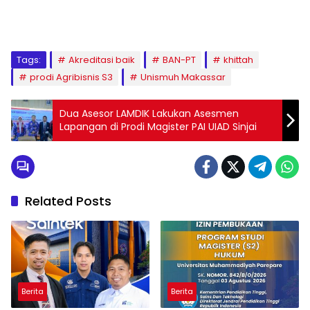
1
2
3
4
5
6
7
8
9
Tags:
Akreditasi baik
BAN-PT
khittah
prodi Agribisnis S3
Unismuh Makassar
Dua Asesor LAMDIK Lakukan Asesmen
Lapangan di Prodi Magister PAI UIAD Sinjai
Related Posts
Berita
Berita