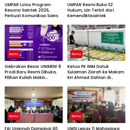
UMPAR Lolos Program
UMPAR Resmi Buka S2
Resona Saintek 2026,
Hukum, Izin Terbit dari
Perkuat Komunikasi Sains
Kemendiktisaintek
Berita
Berita
Gebrakan Besar UNIMEN! 8
Ketua PK IMM Datuk
Prodi Baru Resmi Dibuka,
Sulaiman Ziarah ke Makam
Pilihan Kuliah Makin
KH Ahmad Dahlan di
Lengkap
Yogyakarta
Berita
Berita
FAI Unismuh Dampingi 40
UMSi Lepas 11 Mahasiswa