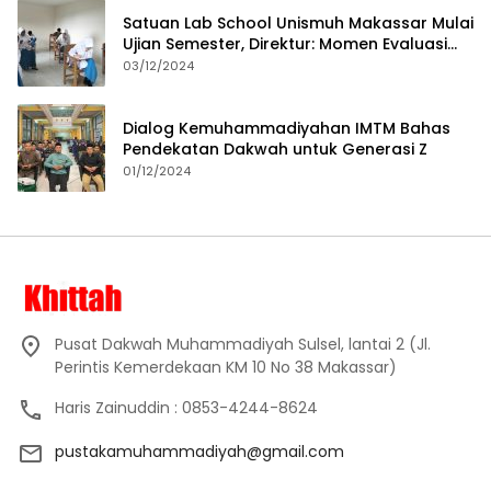
Satuan Lab School Unismuh Makassar Mulai
Ujian Semester, Direktur: Momen Evaluasi
Proses Pembelajaran
03/12/2024
Dialog Kemuhammadiyahan IMTM Bahas
Pendekatan Dakwah untuk Generasi Z
01/12/2024
Pusat Dakwah Muhammadiyah Sulsel, lantai 2 (Jl.
Perintis Kemerdekaan KM 10 No 38 Makassar)
Haris Zainuddin : 0853-4244-8624
pustakamuhammadiyah@gmail.com