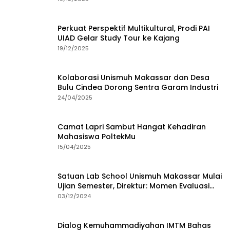
Perkuat Perspektif Multikultural, Prodi PAI
UIAD Gelar Study Tour ke Kajang
19/12/2025
Kolaborasi Unismuh Makassar dan Desa
Bulu Cindea Dorong Sentra Garam Industri
24/04/2025
Camat Lapri Sambut Hangat Kehadiran
Mahasiswa PoltekMu
15/04/2025
Satuan Lab School Unismuh Makassar Mulai
Ujian Semester, Direktur: Momen Evaluasi
Proses Pembelajaran
03/12/2024
Dialog Kemuhammadiyahan IMTM Bahas