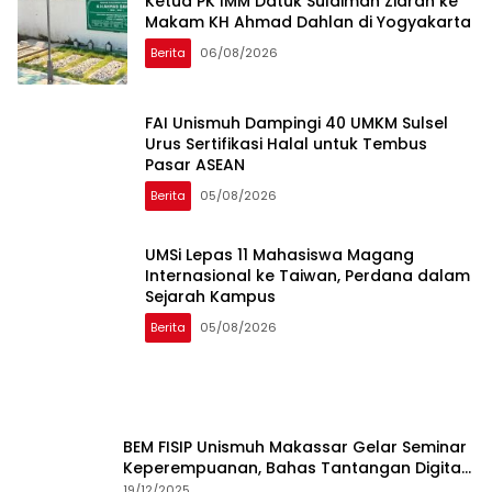
Ketua PK IMM Datuk Sulaiman Ziarah ke
Makam KH Ahmad Dahlan di Yogyakarta
Berita
06/08/2026
FAI Unismuh Dampingi 40 UMKM Sulsel
Urus Sertifikasi Halal untuk Tembus
Pasar ASEAN
Berita
05/08/2026
UMSi Lepas 11 Mahasiswa Magang
Internasional ke Taiwan, Perdana dalam
Sejarah Kampus
Berita
05/08/2026
BEM FISIP Unismuh Makassar Gelar Seminar
Keperempuanan, Bahas Tantangan Digital
dan Budaya Lokal
19/12/2025