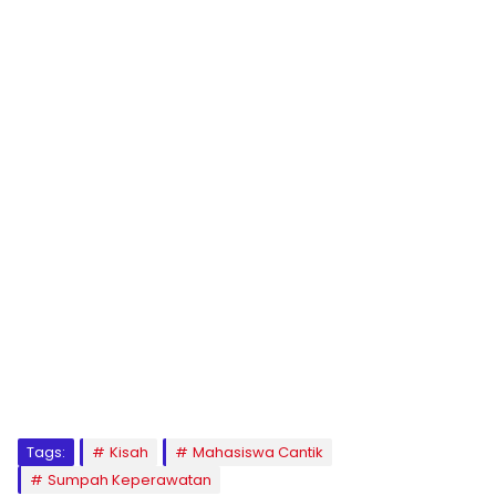
1
2
3
4
5
6
7
8
9
Tags:
Kisah
Mahasiswa Cantik
Sumpah Keperawatan