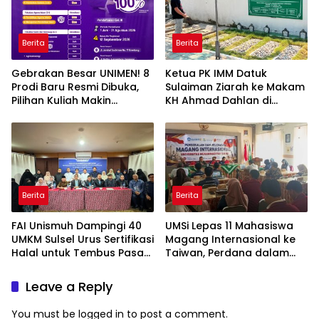
Berita
Berita
Gebrakan Besar UNIMEN! 8
Ketua PK IMM Datuk
Prodi Baru Resmi Dibuka,
Sulaiman Ziarah ke Makam
Pilihan Kuliah Makin
KH Ahmad Dahlan di
Lengkap
Yogyakarta
Berita
Berita
FAI Unismuh Dampingi 40
UMSi Lepas 11 Mahasiswa
UMKM Sulsel Urus Sertifikasi
Magang Internasional ke
Halal untuk Tembus Pasar
Taiwan, Perdana dalam
ASEAN
Sejarah Kampus
Leave a Reply
You must be
logged in
to post a comment.