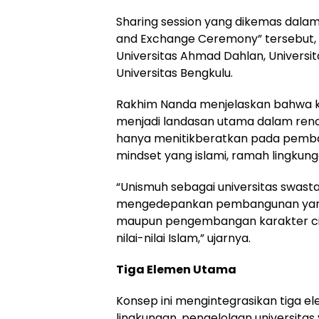
Sharing session yang dikemas dalam
and Exchange Ceremony” tersebut, di
Universitas Ahmad Dahlan, Universit
Universitas Bengkulu.
Rakhim Nanda menjelaskan bahwa ko
menjadi landasan utama dalam renc
hanya menitikberatkan pada pemban
mindset yang islami, ramah lingkung
“Unismuh sebagai universitas swa
mengedepankan pembangunan yang be
maupun pengembangan karakter ci
nilai-nilai Islam,” ujarnya.
Tiga Elemen Utama
Konsep ini mengintegrasikan tiga e
lingkungan, pengelolaan universitas