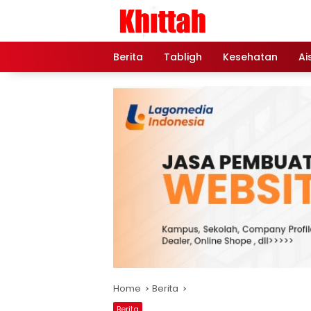
Skip
to
content
Berita
Tabligh
Kesehatan
Ai
Home
Berita
Berita