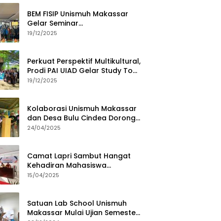
BEM FISIP Unismuh Makassar
Gelar Seminar
Keperempuanan, Bahas
19/12/2025
Tantangan Digital dan Budaya
Lokal
Perkuat Perspektif Multikultural,
Prodi PAI UIAD Gelar Study Tour
ke Kajang
19/12/2025
Kolaborasi Unismuh Makassar
dan Desa Bulu Cindea Dorong
Sentra Garam Industri
24/04/2025
Camat Lapri Sambut Hangat
Kehadiran Mahasiswa
PoltekMu
15/04/2025
Satuan Lab School Unismuh
Makassar Mulai Ujian Semester,