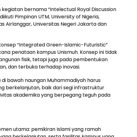
 kegiatan bernama “Intelectual Royal Discussion
ikuti Pimpinan UTM, University of Nigeria,
as Airlanggar, Universitas Negeri Jakarta dan
nsep “Integrated Green-Islamic-Futuristic”
ana penataan kampus Unismuh. Konsep ini tidak
gunan fisik, tetapi juga pada pembentukan
an, dan terbuka terhadap inovasi.
sta di bawah naungan Muhammadiyah harus
rkelanjutan, baik dari segi infrastruktur
vitas akademika yang berpegang teguh pada
lemen utama: pemikiran Islami yang ramah
 yang berkelanjutan, serta fasilitas kampus yang