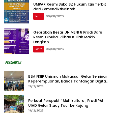
UMPAR Resmi Buka S2 Hukum, Izin Terbit
dari Kemendiktisaintek
Berita
06/08/2026
Gebrakan Besar UNIMEN! 8 Prodi Baru
Resmi Dibuka, Pilihan Kuliah Makin
Lengkap
Berita
06/08/2026
BEM FISIP Unismuh Makassar Gelar Seminar
Keperempuanan, Bahas Tantangan Digital
dan Budaya Lokal
19/12/2025
Perkuat Perspektif Multikultural, Prodi PAI
UIAD Gelar Study Tour ke Kajang
19/12/2025