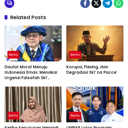
Related Posts
Berita
Berita
Daulat Moral Menuju
Korupsi, Flexing, dan
Indonesia Emas: Menakar
Degradasi Siri’ na Pacce’
Urgensi Falsafah Siri’
naPacce di Tengah
Ancaman Kleptokrasi
Berita
Berita
Ketika Keputusan Menjadi
UMPAR Lolos Program