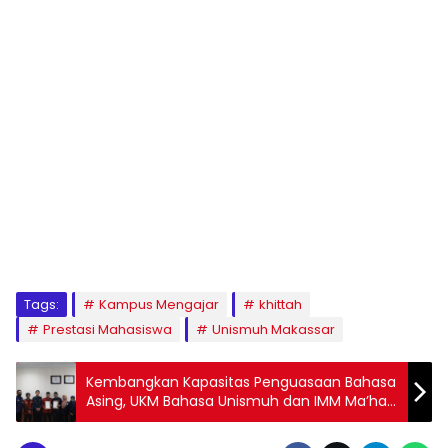
1
2
3
4
5
6
7
8
9
Tags:
Kampus Mengajar
khittah
Prestasi Mahasiswa
Unismuh Makassar
Kembangkan Kapasitas Penguasaan Bahasa
Asing, UKM Bahasa Unismuh dan IMM Ma’had
Al Birr Teken MoU