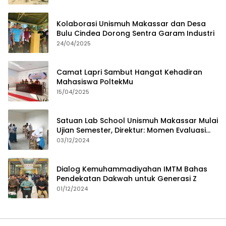
Kolaborasi Unismuh Makassar dan Desa
Bulu Cindea Dorong Sentra Garam Industri
24/04/2025
Camat Lapri Sambut Hangat Kehadiran
Mahasiswa PoltekMu
15/04/2025
Satuan Lab School Unismuh Makassar Mulai
Ujian Semester, Direktur: Momen Evaluasi
Proses Pembelajaran
03/12/2024
Dialog Kemuhammadiyahan IMTM Bahas
Pendekatan Dakwah untuk Generasi Z
01/12/2024