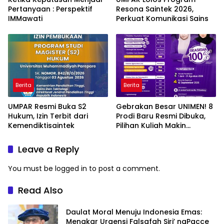
Pertanyaan : Perspektif
Resona Saintek 2026,
IMMawati
Perkuat Komunikasi Sains
Berita
Berita
UMPAR Resmi Buka S2
Gebrakan Besar UNIMEN! 8
Hukum, Izin Terbit dari
Prodi Baru Resmi Dibuka,
Kemendiktisaintek
Pilihan Kuliah Makin
Lengkap
Leave a Reply
You must be
logged in
to post a comment.
Read Also
Daulat Moral Menuju Indonesia Emas:
Menakar Urgensi Falsafah Siri’ naPacce