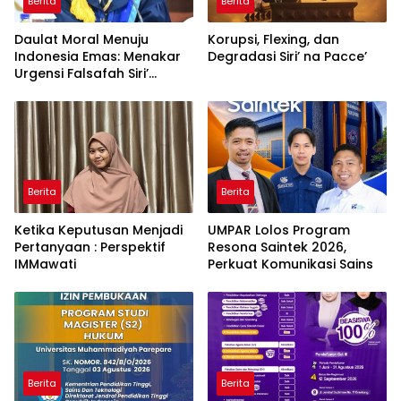
Berita
Berita
Daulat Moral Menuju
Korupsi, Flexing, dan
Indonesia Emas: Menakar
Degradasi Siri’ na Pacce’
Urgensi Falsafah Siri’
naPacce di Tengah
Ancaman Kleptokrasi
Berita
Berita
Ketika Keputusan Menjadi
UMPAR Lolos Program
Pertanyaan : Perspektif
Resona Saintek 2026,
IMMawati
Perkuat Komunikasi Sains
Berita
Berita