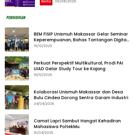
Berita
06/08/2026
BEM FISIP Unismuh Makassar Gelar Seminar
Keperempuanan, Bahas Tantangan Digital
dan Budaya Lokal
19/12/2025
Perkuat Perspektif Multikultural, Prodi PAI
UIAD Gelar Study Tour ke Kajang
19/12/2025
Kolaborasi Unismuh Makassar dan Desa
Bulu Cindea Dorong Sentra Garam Industri
24/04/2025
Camat Lapri Sambut Hangat Kehadiran
Mahasiswa PoltekMu
15/04/2025