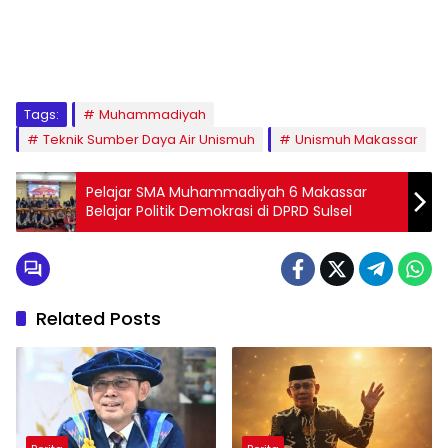
1
2
3
4
5
6
7
8
9
Tags:
Muhammadiyah
Teknik Sumber Daya Air Unismuh
Unismuh Makassar
Pelajar SMA Muhammadiyah 6 Makassar
Belajar Politik Demokrasi di DPRD Sulsel
Related Posts