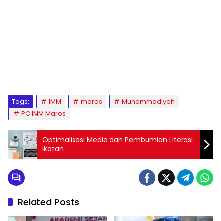
1
2
3
4
5
6
7
8
9
Tags:
IMM
maros
Muhammadiyah
PC IMM Maros
Optimalisasi Media dan Pembumian Literasi
Ikatan
Related Posts