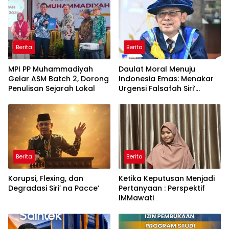
Berita
Berita
MPI PP Muhammadiyah
Daulat Moral Menuju
Gelar ASM Batch 2, Dorong
Indonesia Emas: Menakar
Penulisan Sejarah Lokal
Urgensi Falsafah Siri’
naPacce di Tengah
Ancaman Kleptokrasi
Berita
Berita
Korupsi, Flexing, dan
Ketika Keputusan Menjadi
Degradasi Siri’ na Pacce’
Pertanyaan : Perspektif
IMMawati