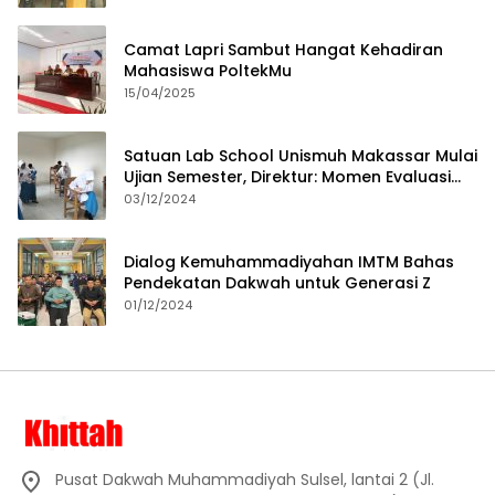
Camat Lapri Sambut Hangat Kehadiran
Mahasiswa PoltekMu
15/04/2025
Satuan Lab School Unismuh Makassar Mulai
Ujian Semester, Direktur: Momen Evaluasi
Proses Pembelajaran
03/12/2024
Dialog Kemuhammadiyahan IMTM Bahas
Pendekatan Dakwah untuk Generasi Z
01/12/2024
Pusat Dakwah Muhammadiyah Sulsel, lantai 2 (Jl.