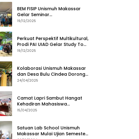
BEM FISIP Unismuh Makassar
Gelar Seminar
Keperempuanan, Bahas
19/12/2025
Tantangan Digital dan Budaya
Lokal
Perkuat Perspektif Multikultural,
Prodi PAI UIAD Gelar Study Tour
ke Kajang
19/12/2025
Kolaborasi Unismuh Makassar
dan Desa Bulu Cindea Dorong
Sentra Garam Industri
24/04/2025
Camat Lapri Sambut Hangat
Kehadiran Mahasiswa
PoltekMu
15/04/2025
Satuan Lab School Unismuh
Makassar Mulai Ujian Semester,