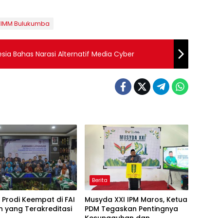
 IMM Bulukumba
a Bahas Narasi Alternatif Media Cyber
Berita
i Prodi Keempat di FAI
Musyda XXI IPM Maros, Ketua
 yang Terakreditasi
PDM Tegaskan Pentingnya
Kesungguhan dan