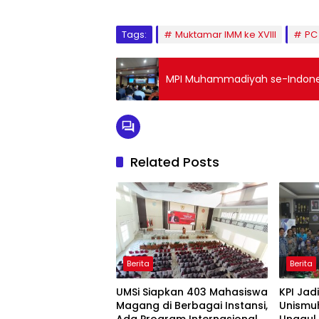
Tags:
Muktamar IMM ke XVIII
PC
MPI Muhammadiyah se-Indonesi
Related Posts
Berita
Berita
UMSi Siapkan 403 Mahasiswa
KPI Jad
Magang di Berbagai Instansi,
Unismuh
Ada Program Internasional
Unggul