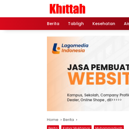
Skip
to
content
Berita
Tabligh
Kesehatan
Ai
Home
Berita
Berita
Kabar Muktamar
Muhammadiyah