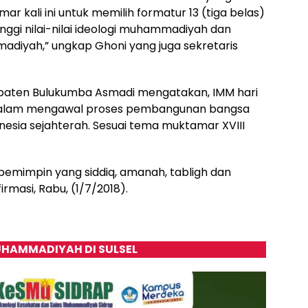
 kali ini untuk memilih formatur 13 (tiga belas)
inggi nilai-nilai ideologi muhammadiyah dan
diyah,” ungkap Ghoni yang juga sekretaris
upaten Bulukumba Asmadi mengatakan, IMM hari
an dalam mengawal proses pembangunan bangsa
nesia sejahterah. Sesuai tema muktamar XVIII
emimpin yang siddiq, amanah, tabligh dan
rmasi, Rabu, (1/7/2018).
HAMMADIYAH DI SULSEL