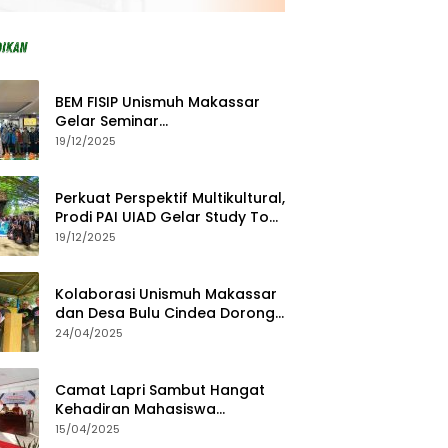
BEM FISIP Unismuh Makassar
Gelar Seminar
Keperempuanan, Bahas
19/12/2025
Tantangan Digital dan Budaya
Lokal
Perkuat Perspektif Multikultural,
Prodi PAI UIAD Gelar Study Tour
ke Kajang
19/12/2025
Kolaborasi Unismuh Makassar
dan Desa Bulu Cindea Dorong
Sentra Garam Industri
24/04/2025
Camat Lapri Sambut Hangat
Kehadiran Mahasiswa
PoltekMu
15/04/2025