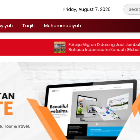
Friday, August 7, 2026
syiyah
Tarjih
Muhammadiyah
Pekerja Migran Didorong Jadi Jembatan
Bahasa Indonesia ke Kancah Global