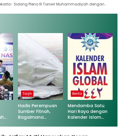
akarta- Sidang Pleno III Tanwir Muhammadiyah dengan…
Tarjih
Berita
Hadis Perempuan
Mendamba Satu
Sumber Fitnah,
Hari Raya dengan
ah
Bagaimana
Kalender Islam
e
Penjelasannya?
Global Tunggal
ah
al