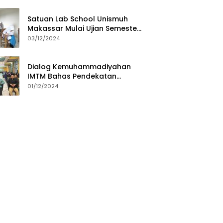
Satuan Lab School Unismuh
Makassar Mulai Ujian Semester,
Direktur: Momen Evaluasi
03/12/2024
Proses Pembelajaran
Dialog Kemuhammadiyahan
IMTM Bahas Pendekatan
Dakwah untuk Generasi Z
01/12/2024