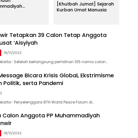
maah
[Khutbah Jumat] Sejarah
yang
mmadiyah
Kurban Umat Manusia
ngang Membludak,
mpul Infak Rp44,8
untuk Wakaf Quran
wir Tetapkan 39 Calon Tetap Anggota
usat ‘Aisyiyah
18/11/2022
akarta- Setelah berlangsung pemilihan 105 nama calon…
Message Bicara Krisis Global, Ekstrimisme
Politik, serta Pandemi
22
akarta- Penyelenggara 8TH World Peace Forum di…
ma Calon Anggota PP Muhammadiyah
nwir
18/11/2022