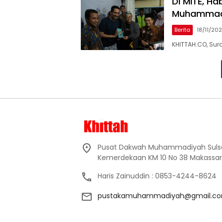
Di MITE, Ha
Muhammadi
Berita
18/11/20
KHITTAH.CO, Sur
Pusat Dakwah Muhammadiyah Sulsel, l
Kemerdekaan KM 10 No 38 Makassar
Haris Zainuddin : 0853-4244-8624
pustakamuhammadiyah@gmail.c