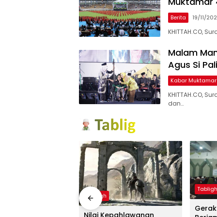
Muktamar 
Berita
19/11/20
KHITTAH.CO, Sur
Malam Man
Agus Si Pal
Kabar Muktamar
KHITTAH.CO, S
dan…
Tablig
Tabligh
Gerak
l Lampaui Target,
Nilai Kepahlawanan