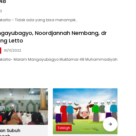
48
22
akarta – Tidak ada yang bisa menampik…
gayubagyo, Noordjannah Nembang, dr
ing Letto
19/11/2022
urakarta- Malam Mangayubagyo Muktamar 48 Muhammadiyah
h
Tabli
Tabligh
an Subuh
(Khu