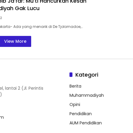
bib Ja’far: Mu’ti Hancurkan Kesan
yah Gak Lucu
22
akarta- Ada yang menarik di De Tjolomadoe,…
View More
Kategori
Berita
antai 2 (Jl. Perintis
)
Muhammadiyah
Opini
Pendidikan
om
AUM Pendidikan