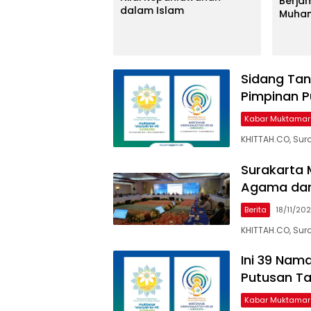
Berja
m Qurban Lazismu
dalam Islam
Muha
Capai 2,5 M
Lempa
Terku
Juta 
Sidang Tan
Pimpinan P
Kabar Muktamar
KHITTAH.CO, Sur
Surakarta 
Agama dan 
Berita
18/11/20
KHITTAH.CO, Sur
Ini 39 Na
Putusan Ta
Kabar Muktamar