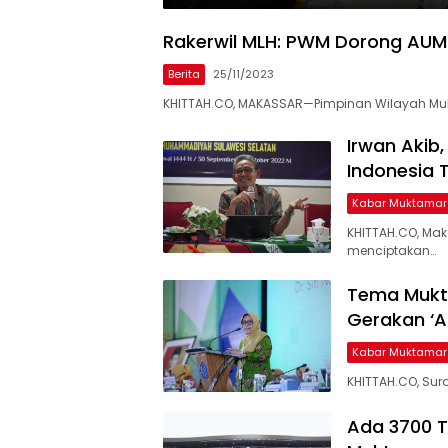
Rakerwil MLH: PWM Dorong AUM 
Berita
25/11/2023
KHITTAH.CO, MAKASSAR—Pimpinan Wilayah Mu
Irwan Akib
Indonesia T
Kabar Muktamar
KHITTAH.CO, Ma
menciptakan…
Tema Mukt
Gerakan ‘A
Kabar Muktamar
KHITTAH.CO, Sur
Ada 3700 