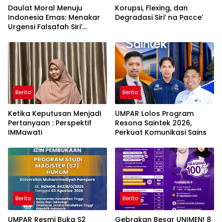
Daulat Moral Menuju
Korupsi, Flexing, dan
Indonesia Emas: Menakar
Degradasi Siri’ na Pacce’
Urgensi Falsafah Siri’
naPacce di Tengah
Ancaman Kleptokrasi
Berita
Berita
Ketika Keputusan Menjadi
UMPAR Lolos Program
Pertanyaan : Perspektif
Resona Saintek 2026,
IMMawati
Perkuat Komunikasi Sains
Berita
Berita
UMPAR Resmi Buka S2
Gebrakan Besar UNIMEN! 8