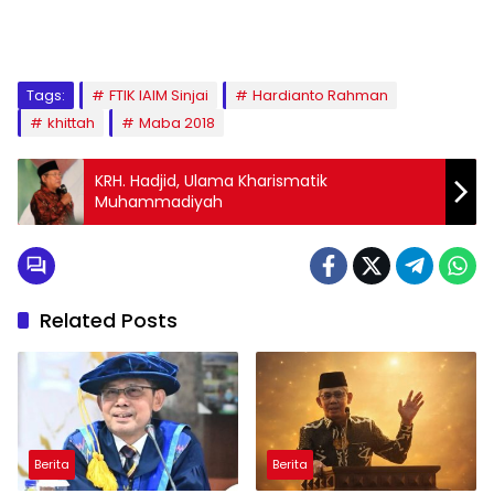
1
2
3
4
5
6
7
8
9
Tags:
FTIK IAIM Sinjai
Hardianto Rahman
khittah
Maba 2018
KRH. Hadjid, Ulama Kharismatik
Muhammadiyah
Related Posts
Berita
Berita