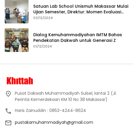
Satuan Lab School Unismuh Makassar Mulai
Ujian Semester, Direktur: Momen Evaluasi
Proses Pembelajaran
03/12/2024
Dialog Kemuhammadiyahan IMTM Bahas
Pendekatan Dakwah untuk Generasi Z
01/12/2024
Pusat Dakwah Muhammadiyah Sulsel, lantai 2 (Jl.
Perintis Kemerdekaan KM 10 No 38 Makassar)
Haris Zainuddin : 0853-4244-8624
pustakamuhammadiyah@gmail.com