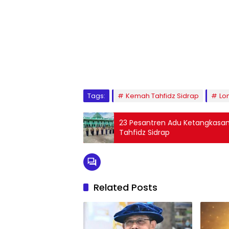
1
2
3
4
5
6
7
8
9
Tags:
Kemah Tahfidz Sidrap
Lo
23 Pesantren Adu Ketangkasa
Tahfidz Sidrap
Related Posts