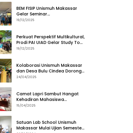
BEM FISIP Unismuh Makassar
Gelar Seminar
Keperempuanan, Bahas
19/12/2025
Tantangan Digital dan Budaya
Lokal
Perkuat Perspektif Multikultural,
Prodi PAI UIAD Gelar Study Tour
ke Kajang
19/12/2025
Kolaborasi Unismuh Makassar
dan Desa Bulu Cindea Dorong
Sentra Garam Industri
24/04/2025
Camat Lapri Sambut Hangat
Kehadiran Mahasiswa
PoltekMu
15/04/2025
Satuan Lab School Unismuh
Makassar Mulai Ujian Semester,