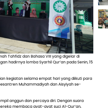
h Tahfidz dan Bahasa VIII yang digelar di
an hadirnya lomba Syarhil Qur’an pada Senin, 15
ian kegiatan selama empat hari yang diikuti para
i pesantren Muhammadiyah dan Aisyiyah se-
ampil anggun dan percaya diri. Dengan suara
ereka membaca ayat-ayat suci Al-Qur’an,