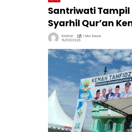
Santriwati Tampi
Syarhil Qur’an Ke
Khittah
1 Min Read
15/09/2025