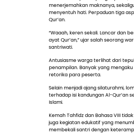
menerjemahkan maknanya, sekalig
menyentuh hati. Perpaduan tiga aspe
Qur’an.
“Waaah, keren sekali. Lancar dan
ayat Qur’an,” ujar salah seorang w
santriwati.
Antusiasme warga terlihat dari tep
penampilan. Banyak yang mengaku
retorika para peserta.
Selain menjadi ajang silaturahmi, l
terhadap isi kandungan Al-Qur’an 
Islami.
Kemah Tahfidz dan Bahasa VIII tid
juga kegiatan edukatif yang menum
membekali santri dengan keteramp