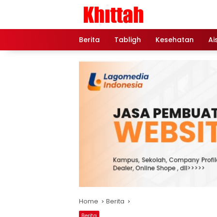
Skip
to
content
Berita
Tabligh
Kesehatan
Ai
Home
Berita
Berita