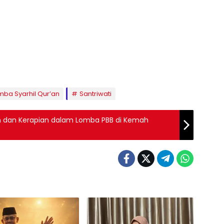
mba Syarhil Qur’an
Santriwati
n dan Kerapian dalam Lomba PBB di Kemah