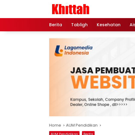
Skip
to
content
Berita
Tabligh
Kesehatan
Ai
Home
AUM Pendidikan
AUM Pendidikan
Berita