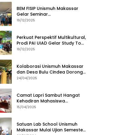
BEM FISIP Unismuh Makassar
Gelar Seminar
Keperempuanan, Bahas
19/12/2025
Tantangan Digital dan Budaya
Lokal
Perkuat Perspektif Multikultural,
Prodi PAI UIAD Gelar Study Tour
ke Kajang
19/12/2025
Kolaborasi Unismuh Makassar
dan Desa Bulu Cindea Dorong
Sentra Garam Industri
24/04/2025
Camat Lapri Sambut Hangat
Kehadiran Mahasiswa
PoltekMu
15/04/2025
Satuan Lab School Unismuh
Makassar Mulai Ujian Semester,