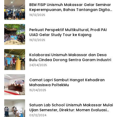
BEM FISIP Unismuh Makassar Gelar Seminar
Keperempuanan, Bahas Tantangan Digital
dan Budaya Lokal
19/12/2025
Perkuat Perspektif Multikultural, Prodi PAI
UIAD Gelar Study Tour ke Kajang
19/12/2025
Kolaborasi Unismuh Makassar dan Desa
Bulu Cindea Dorong Sentra Garam Industri
24/04/2025
Camat Lapri Sambut Hangat Kehadiran
Mahasiswa PoltekMu
15/04/2025
Satuan Lab School Unismuh Makassar Mulai
Ujian Semester, Direktur: Momen Evaluasi
Proses Pembelajaran
03/12/2024