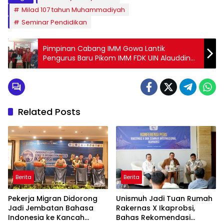
Milad 107 tahun Muhammadiyah
Seminar Pendidikan
Pimpinan Cabang IMM Gowa Lantik
Pengurus Baru Pikom IMM FDK UIN Alauddin
Periode 2019-2020
Related Posts
Berita
Berita
Pekerja Migran Didorong
Unismuh Jadi Tuan Rumah
Jadi Jembatan Bahasa
Rakernas X Ikaprobsi,
Indonesia ke Kancah
Bahas Rekomendasi