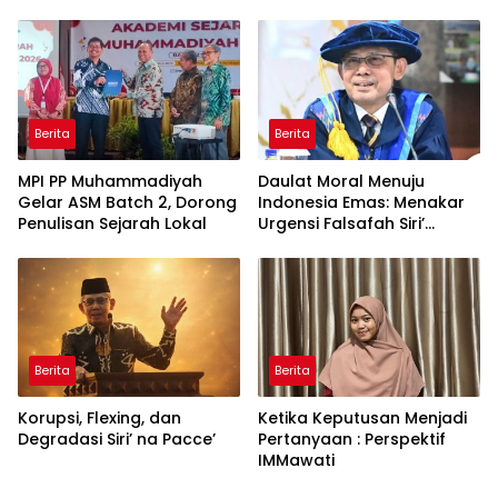
Global
Penguatan Bahasa
Indonesia di Tingkat
Global
Berita
Berita
MPI PP Muhammadiyah
Daulat Moral Menuju
Gelar ASM Batch 2, Dorong
Indonesia Emas: Menakar
Penulisan Sejarah Lokal
Urgensi Falsafah Siri’
naPacce di Tengah
Ancaman Kleptokrasi
Berita
Berita
Korupsi, Flexing, dan
Ketika Keputusan Menjadi
Degradasi Siri’ na Pacce’
Pertanyaan : Perspektif
IMMawati