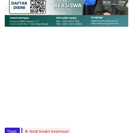
1
2
3
4
5
6
7
8
9
Tags:
Andi Syukri Syamsuri