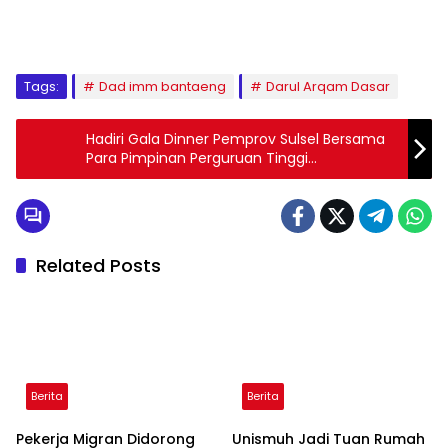
1
2
3
4
5
6
7
8
9
Tags:
Dad imm bantaeng
Darul Arqam Dasar
Hadiri Gala Dinner Pemprov Sulsel Bersama
Para Pimpinan Perguruan Tinggi
Muhammadiyah, Begini Harapan Bupati
Gowa dan Maros
Related Posts
Berita
Berita
Pekerja Migran Didorong
Unismuh Jadi Tuan Rumah