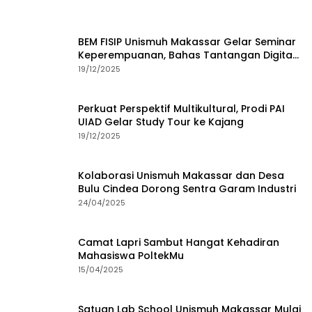
BEM FISIP Unismuh Makassar Gelar Seminar
Keperempuanan, Bahas Tantangan Digital
dan Budaya Lokal
19/12/2025
Perkuat Perspektif Multikultural, Prodi PAI
UIAD Gelar Study Tour ke Kajang
19/12/2025
Kolaborasi Unismuh Makassar dan Desa
Bulu Cindea Dorong Sentra Garam Industri
24/04/2025
Camat Lapri Sambut Hangat Kehadiran
Mahasiswa PoltekMu
15/04/2025
Satuan Lab School Unismuh Makassar Mulai