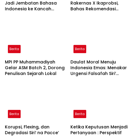
Jadi Jembatan Bahasa
Rakernas X Ikaprobsi,
Indonesia ke Kancah
Bahas Rekomendasi
Global
Penguatan Bahasa
Indonesia di Tingkat
Global
Berita
Berita
MPI PP Muhammadiyah
Daulat Moral Menuju
Gelar ASM Batch 2, Dorong
Indonesia Emas: Menakar
Penulisan Sejarah Lokal
Urgensi Falsafah Siri’
naPacce di Tengah
Ancaman Kleptokrasi
Berita
Berita
Korupsi, Flexing, dan
Ketika Keputusan Menjadi
Degradasi Siri’ na Pacce’
Pertanyaan : Perspektif