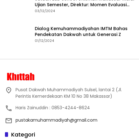
Ujian Semester, Direktur: Momen Evaluasi
Proses Pembelajaran
03/12/2024
Dialog Kemuhammadiyahan IMTM Bahas
Pendekatan Dakwah untuk Generasi Z
01/12/2024
Pusat Dakwah Muhammadiyah Sulsel, lantai 2 (Jl.
Perintis Kemerdekaan KM 10 No 38 Makassar)
Haris Zainuddin : 0853-4244-8624
pustakamuhammadiyah@gmail.com
Kategori