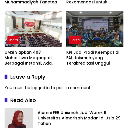
Muhammadiyah Tanetea
Rekomendasi untuk
Bahasa Indonesia
Berita
Berita
UMSi Siapkan 403
KPI Jadi Prodi Keempat di
Mahasiswa Magang di
FAI Unismuh yang
Berbagai Instansi, Ada
Terakreditasi Unggul
Program Internasional ke
Taiwan
Leave a Reply
You must be
logged in
to post a comment.
Read Also
Alumni FEB Unismuh Jadi Warek II
Universitas Almarisah Madani di Usia 29
Tahun