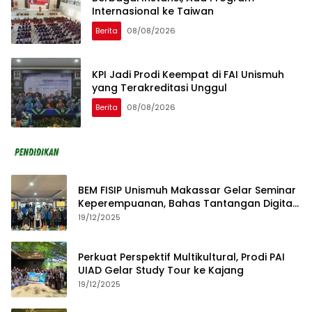
Internasional ke Taiwan
Berita
08/08/2026
KPI Jadi Prodi Keempat di FAI Unismuh
yang Terakreditasi Unggul
Berita
08/08/2026
BEM FISIP Unismuh Makassar Gelar Seminar
Keperempuanan, Bahas Tantangan Digital
dan Budaya Lokal
19/12/2025
Perkuat Perspektif Multikultural, Prodi PAI
UIAD Gelar Study Tour ke Kajang
19/12/2025