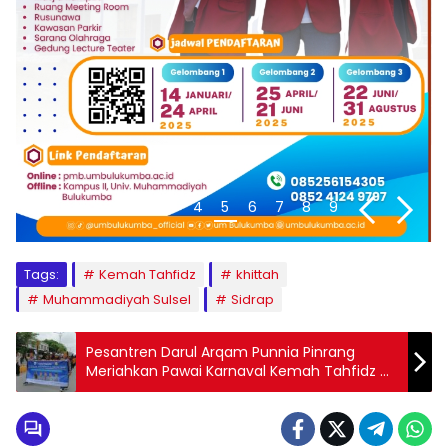
1
2
3
4
5
6
7
8
9
Tags:
Kemah Tahfidz
khittah
Muhammadiyah Sulsel
Sidrap
Pesantren Darul Arqam Punnia Pinrang
Meriahkan Pawai Karnaval Kemah Tahfidz &
Bahasa VIII