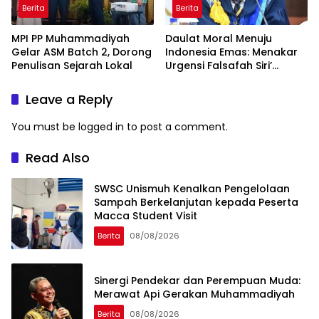
Berita
Berita
MPI PP Muhammadiyah
Daulat Moral Menuju
Gelar ASM Batch 2, Dorong
Indonesia Emas: Menakar
Penulisan Sejarah Lokal
Urgensi Falsafah Siri’
naPacce di Tengah
Ancaman Kleptokrasi
Leave a Reply
You must be
logged in
to post a comment.
Read Also
SWSC Unismuh Kenalkan Pengelolaan
Sampah Berkelanjutan kepada Peserta
Macca Student Visit
Berita
08/08/2026
Sinergi Pendekar dan Perempuan Muda:
Merawat Api Gerakan Muhammadiyah
Berita
08/08/2026