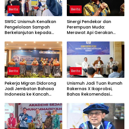
Berita
Berita
SWSC Unismuh Kenalkan
Sinergi Pendekar dan
Pengelolaan Sampah
Perempuan Muda:
Berkelanjutan kepada
Merawat Api Gerakan
Peserta Macca Student
Muhammadiyah
Visit
Berita
Berita
Pekerja Migran Didorong
Unismuh Jadi Tuan Rumah
Jadi Jembatan Bahasa
Rakernas X Ikaprobsi,
Indonesia ke Kancah
Bahas Rekomendasi
Global
Penguatan Bahasa
Indonesia di Tingkat
Global