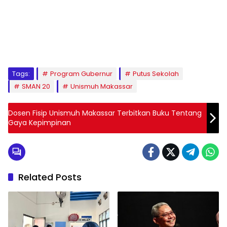
1
2
3
4
5
6
7
8
9
Tags:
Program Gubernur
Putus Sekolah
SMAN 20
Unismuh Makassar
Dosen Fisip Unismuh Makassar Terbitkan Buku Tentang
Gaya Kepimpinan
Related Posts