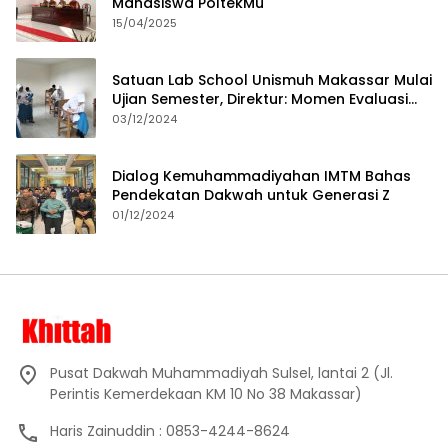
Mahasiswa PoltekMu
15/04/2025
Satuan Lab School Unismuh Makassar Mulai
Ujian Semester, Direktur: Momen Evaluasi
Proses Pembelajaran
03/12/2024
Dialog Kemuhammadiyahan IMTM Bahas
Pendekatan Dakwah untuk Generasi Z
01/12/2024
Pusat Dakwah Muhammadiyah Sulsel, lantai 2 (Jl.
Perintis Kemerdekaan KM 10 No 38 Makassar)
Haris Zainuddin : 0853-4244-8624