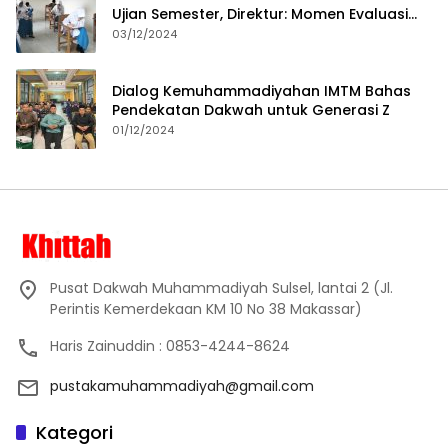
Ujian Semester, Direktur: Momen Evaluasi
Proses Pembelajaran
03/12/2024
Dialog Kemuhammadiyahan IMTM Bahas
Pendekatan Dakwah untuk Generasi Z
01/12/2024
Pusat Dakwah Muhammadiyah Sulsel, lantai 2 (Jl.
Perintis Kemerdekaan KM 10 No 38 Makassar)
Haris Zainuddin : 0853-4244-8624
pustakamuhammadiyah@gmail.com
Kategori