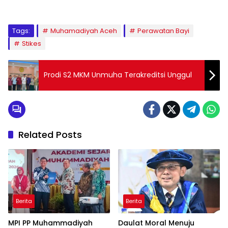
Tags:
Muhamadiyah Aceh
Perawatan Bayi
Stikes
Prodi S2 MKM Unmuha Terakreditsi Unggul
Related Posts
Berita
Berita
MPI PP Muhammadiyah
Daulat Moral Menuju