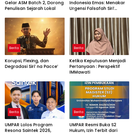
Gelar ASM Batch 2, Dorong
Indonesia Emas: Menakar
Penulisan Sejarah Lokal
Urgensi Falsafah Siri’
naPacce di Tengah
Ancaman Kleptokrasi
Berita
Berita
Korupsi, Flexing, dan
Ketika Keputusan Menjadi
Degradasi Siri’ na Pacce’
Pertanyaan : Perspektif
IMMawati
Berita
Berita
UMPAR Lolos Program
UMPAR Resmi Buka S2
Resona Saintek 2026,
Hukum, Izin Terbit dari