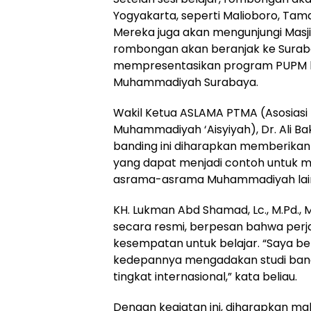
Yogyakarta, seperti Malioboro, Tama
Mereka juga akan mengunjungi Masjid
rombongan akan beranjak ke Suraba
mempresentasikan program PUPM ke
Muhammadiyah Surabaya.
Wakil Ketua ASLAMA PTMA (Asosiasi
Muhammadiyah ‘Aisyiyah), Dr. Ali Bakr
banding ini diharapkan memberika
yang dapat menjadi contoh untuk 
asrama-asrama Muhammadiyah lainn
KH. Lukman Abd Shamad, Lc., M.Pd.,
secara resmi, berpesan bahwa perja
kesempatan untuk belajar. “Saya ber
kedepannya mengadakan studi bandi
tingkat internasional,” kata beliau.
Dengan kegiatan ini, diharapkan m