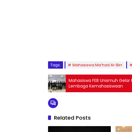
1
2
3
4
5
6
7
8
9
Tags:
Mahasiswa Ma’had Al-Birr
Mahasiswa FEB Unismuh Gelar R
Lembaga Kemahasiswaan
Related Posts