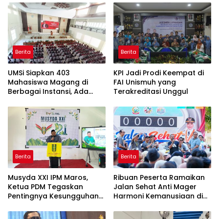
Berita
Berita
UMSi Siapkan 403
KPI Jadi Prodi Keempat di
Mahasiswa Magang di
FAI Unismuh yang
Berbagai Instansi, Ada
Terakreditasi Unggul
Program Internasional ke
Taiwan
Berita
Berita
Musyda XXI IPM Maros,
Ribuan Peserta Ramaikan
Ketua PDM Tegaskan
Jalan Sehat Anti Mager
Pentingnya Kesungguhan
Harmoni Kemanusiaan di
dan Keikhlasan
Makassar