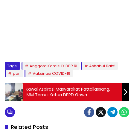
1
2
3
4
5
6
7
8
9
Tags:
Anggota Komisi IX DPR RI
Ashabul Kahfi
pan
Vaksinasi COVID-19
Kawal Aspirasi Masyarakat Pattallassang,
IMM Temui Ketua DPRD Gowa
Related Posts