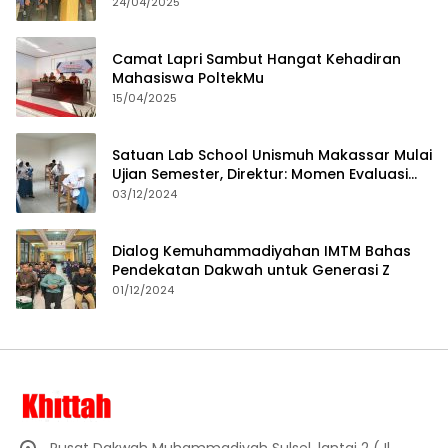
24/04/2025
Camat Lapri Sambut Hangat Kehadiran
Mahasiswa PoltekMu
15/04/2025
Satuan Lab School Unismuh Makassar Mulai
Ujian Semester, Direktur: Momen Evaluasi
Proses Pembelajaran
03/12/2024
Dialog Kemuhammadiyahan IMTM Bahas
Pendekatan Dakwah untuk Generasi Z
01/12/2024
Pusat Dakwah Muhammadiyah Sulsel, lantai 2 (Jl.