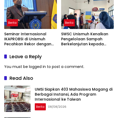
Berita
Berita
Seminar Internasional
SWSC Unismuh Kenalkan
IKAPROBSI di Unismuh
Pengelolaan Sampah
Pecahkan Rekor dengan
Berkelanjutan kepada
249 Makalah
Peserta Macca Student
Visit
Leave a Reply
You must be
logged in
to post a comment.
Read Also
UMSi Siapkan 403 Mahasiswa Magang di
Berbagai Instansi, Ada Program
Internasional ke Taiwan
Berita
08/08/2026