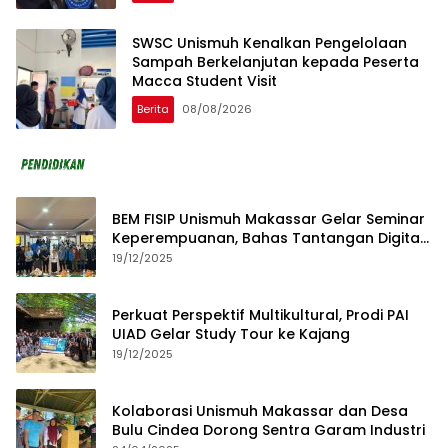
SWSC Unismuh Kenalkan Pengelolaan
Sampah Berkelanjutan kepada Peserta
Macca Student Visit
Berita
08/08/2026
BEM FISIP Unismuh Makassar Gelar Seminar
Keperempuanan, Bahas Tantangan Digital
dan Budaya Lokal
19/12/2025
Perkuat Perspektif Multikultural, Prodi PAI
UIAD Gelar Study Tour ke Kajang
19/12/2025
Kolaborasi Unismuh Makassar dan Desa
Bulu Cindea Dorong Sentra Garam Industri