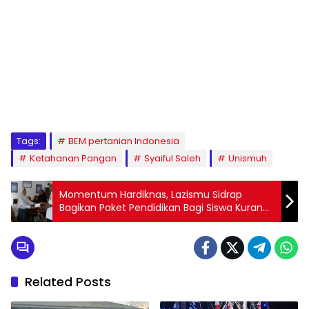
1
2
3
4
5
6
7
8
9
Tags:
BEM pertanian Indonesia
Ketahanan Pangan
Syaiful Saleh
Unismuh
Momentum Hardiknas, Lazismu Sidrap
Bagikan Paket Pendidikan Bagi Siswa Kurang
Mampu
Related Posts