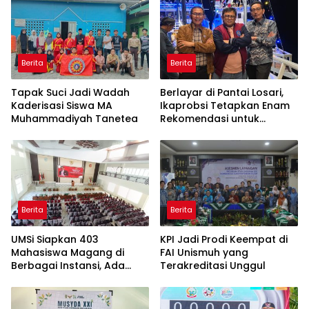
Berita
Berita
Tapak Suci Jadi Wadah
Berlayar di Pantai Losari,
Kaderisasi Siswa MA
Ikaprobsi Tetapkan Enam
Muhammadiyah Tanetea
Rekomendasi untuk
Bahasa Indonesia
Berita
Berita
UMSi Siapkan 403
KPI Jadi Prodi Keempat di
Mahasiswa Magang di
FAI Unismuh yang
Berbagai Instansi, Ada
Terakreditasi Unggul
Program Internasional ke
Taiwan