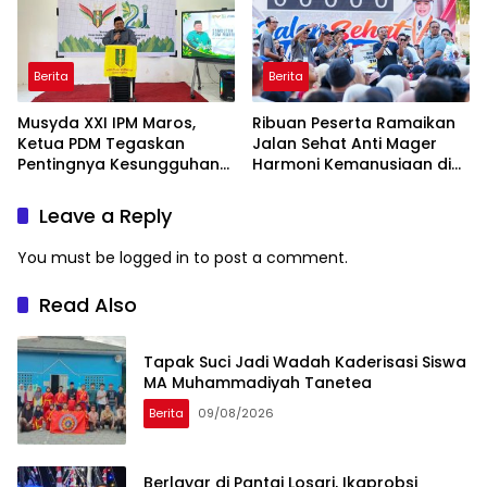
Berita
Berita
Musyda XXI IPM Maros,
Ribuan Peserta Ramaikan
Ketua PDM Tegaskan
Jalan Sehat Anti Mager
Pentingnya Kesungguhan
Harmoni Kemanusiaan di
dan Keikhlasan
Makassar
Leave a Reply
You must be
logged in
to post a comment.
Read Also
Tapak Suci Jadi Wadah Kaderisasi Siswa
MA Muhammadiyah Tanetea
Berita
09/08/2026
Berlayar di Pantai Losari, Ikaprobsi