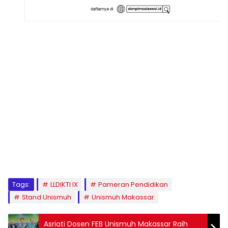
1
2
3
4
5
6
7
8
9
Tags:
LLDIKTI IX
Pameran Pendidikan
Stand Unismuh
Unismuh Makassar
Asriati Dosen FEB Unismuh Makassar Raih