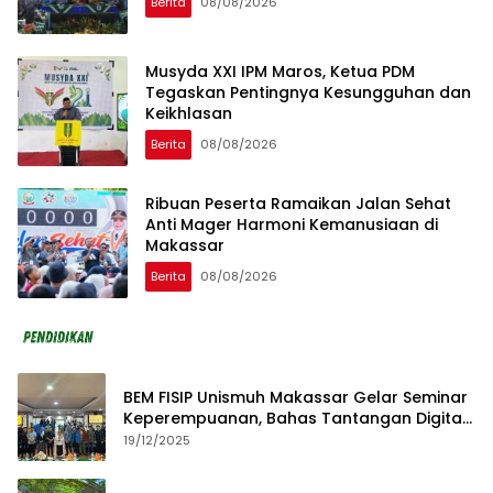
Berita
08/08/2026
Musyda XXI IPM Maros, Ketua PDM
Tegaskan Pentingnya Kesungguhan dan
Keikhlasan
Berita
08/08/2026
Ribuan Peserta Ramaikan Jalan Sehat
Anti Mager Harmoni Kemanusiaan di
Makassar
Berita
08/08/2026
BEM FISIP Unismuh Makassar Gelar Seminar
Keperempuanan, Bahas Tantangan Digital
dan Budaya Lokal
19/12/2025