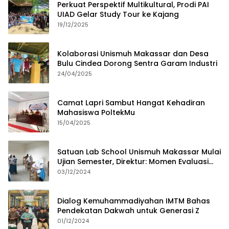
Perkuat Perspektif Multikultural, Prodi PAI
UIAD Gelar Study Tour ke Kajang
19/12/2025
Kolaborasi Unismuh Makassar dan Desa
Bulu Cindea Dorong Sentra Garam Industri
24/04/2025
Camat Lapri Sambut Hangat Kehadiran
Mahasiswa PoltekMu
15/04/2025
Satuan Lab School Unismuh Makassar Mulai
Ujian Semester, Direktur: Momen Evaluasi
Proses Pembelajaran
03/12/2024
Dialog Kemuhammadiyahan IMTM Bahas
Pendekatan Dakwah untuk Generasi Z
01/12/2024