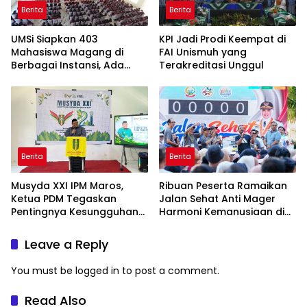
Berita
Berita
UMSi Siapkan 403
KPI Jadi Prodi Keempat di
Mahasiswa Magang di
FAI Unismuh yang
Berbagai Instansi, Ada
Terakreditasi Unggul
Program Internasional ke
Taiwan
Berita
Berita
Musyda XXI IPM Maros,
Ribuan Peserta Ramaikan
Ketua PDM Tegaskan
Jalan Sehat Anti Mager
Pentingnya Kesungguhan
Harmoni Kemanusiaan di
dan Keikhlasan
Makassar
Leave a Reply
You must be
logged in
to post a comment.
Read Also