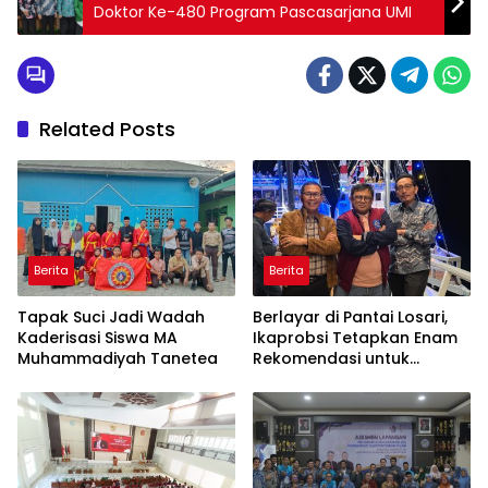
Doktor Ke-480 Program Pascasarjana UMI
Related Posts
Berita
Berita
Tapak Suci Jadi Wadah
Berlayar di Pantai Losari,
Kaderisasi Siswa MA
Ikaprobsi Tetapkan Enam
Muhammadiyah Tanetea
Rekomendasi untuk
Bahasa Indonesia