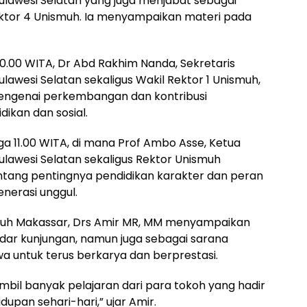
awesi Selatan yang juga menjabat sebagai
ektor 4 Unismuh. Ia menyampaikan materi pada
10.00 WITA, Dr Abd Rakhim Nanda, Sekretaris
wesi Selatan sekaligus Wakil Rektor 1 Unismuh,
ngenai perkembangan dan kontribusi
kan dan sosial.
ga 11.00 WITA, di mana Prof Ambo Asse, Ketua
awesi Selatan sekaligus Rektor Unismuh
tang pentingnya pendidikan karakter dan peran
erasi unggul.
uh Makassar, Drs Amir MR, MM menyampaikan
adar kunjungan, namun juga sebagai sarana
wa untuk terus berkarya dan berprestasi.
bil banyak pelajaran dari para tokoh yang hadir
pan sehari-hari,” ujar Amir.