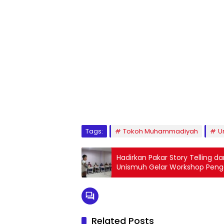
1
2
3
4
5
6
7
8
9
Tags:
Tokoh Muhammadiyah
U
Hadirkan Pakar Story Telling da
Unismuh Gelar Workshop Peng
Related Posts