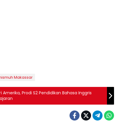
nismuh Makassar
ri Amerika, Prodi S2 Pendidikan Bahasa Inggris
ajaran