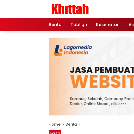
Skip
to
content
Berita
Tabligh
Kesehatan
Ai
Home
Berita
Berita