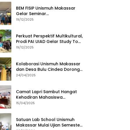
BEM FISIP Unismuh Makassar
Gelar Seminar
Keperempuanan, Bahas
19/12/2025
Tantangan Digital dan Budaya
Lokal
Perkuat Perspektif Multikultural,
Prodi PAI UIAD Gelar Study Tour
ke Kajang
19/12/2025
Kolaborasi Unismuh Makassar
dan Desa Bulu Cindea Dorong
Sentra Garam Industri
24/04/2025
Camat Lapri Sambut Hangat
Kehadiran Mahasiswa
PoltekMu
15/04/2025
Satuan Lab School Unismuh
Makassar Mulai Ujian Semester,