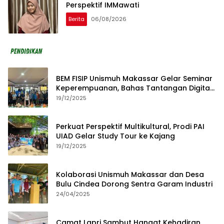
Perspektif IMMawati
Berita
06/08/2026
BEM FISIP Unismuh Makassar Gelar Seminar
Keperempuanan, Bahas Tantangan Digital
dan Budaya Lokal
19/12/2025
Perkuat Perspektif Multikultural, Prodi PAI
UIAD Gelar Study Tour ke Kajang
19/12/2025
Kolaborasi Unismuh Makassar dan Desa
Bulu Cindea Dorong Sentra Garam Industri
24/04/2025
Camat Lapri Sambut Hangat Kehadiran