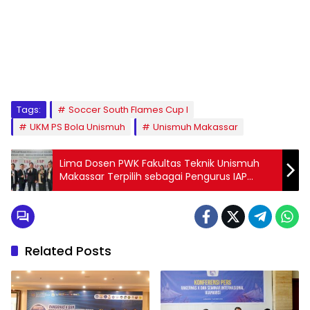
1
2
3
4
5
6
7
8
9
Tags:
Soccer South Flames Cup I
UKM PS Bola Unismuh
Unismuh Makassar
Lima Dosen PWK Fakultas Teknik Unismuh
Makassar Terpilih sebagai Pengurus IAP
Sulsel
Related Posts