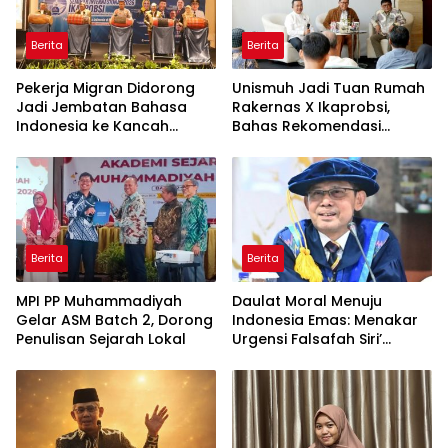
Berita
Berita
Pekerja Migran Didorong
Unismuh Jadi Tuan Rumah
Jadi Jembatan Bahasa
Rakernas X Ikaprobsi,
Indonesia ke Kancah
Bahas Rekomendasi
Global
Penguatan Bahasa
Indonesia di Tingkat
Global
Berita
Berita
MPI PP Muhammadiyah
Daulat Moral Menuju
Gelar ASM Batch 2, Dorong
Indonesia Emas: Menakar
Penulisan Sejarah Lokal
Urgensi Falsafah Siri’
naPacce di Tengah
Ancaman Kleptokrasi