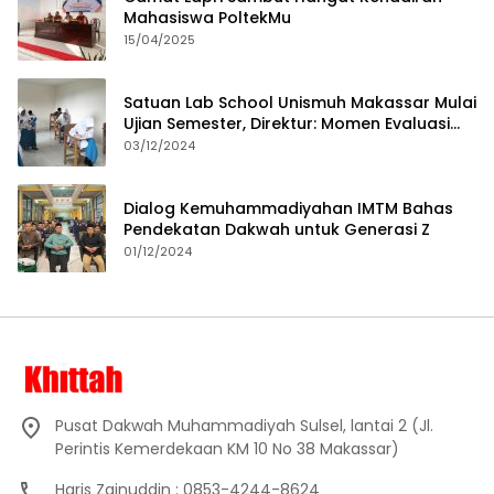
Mahasiswa PoltekMu
15/04/2025
Satuan Lab School Unismuh Makassar Mulai
Ujian Semester, Direktur: Momen Evaluasi
Proses Pembelajaran
03/12/2024
Dialog Kemuhammadiyahan IMTM Bahas
Pendekatan Dakwah untuk Generasi Z
01/12/2024
Pusat Dakwah Muhammadiyah Sulsel, lantai 2 (Jl.
Perintis Kemerdekaan KM 10 No 38 Makassar)
Haris Zainuddin : 0853-4244-8624