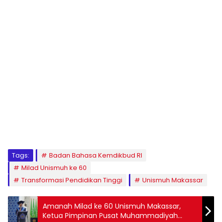
1
2
3
4
5
6
7
8
9
Tags:
Badan Bahasa Kemdikbud RI
Milad Unismuh ke 60
Transformasi Pendidikan Tinggi
Unismuh Makassar
Amanah Milad ke 60 Unismuh Makassar,
Ketua Pimpinan Pusat Muhammadiyah