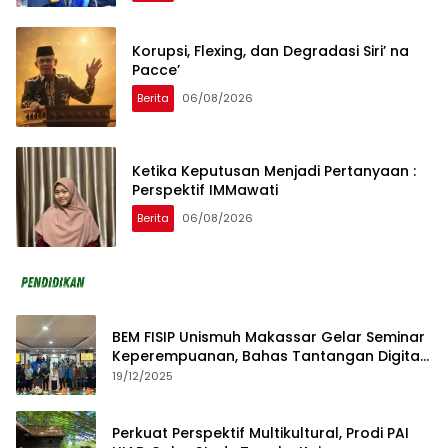
Korupsi, Flexing, dan Degradasi Siri’ na
Pacce’
Berita
06/08/2026
Ketika Keputusan Menjadi Pertanyaan :
Perspektif IMMawati
Berita
06/08/2026
BEM FISIP Unismuh Makassar Gelar Seminar
Keperempuanan, Bahas Tantangan Digital
dan Budaya Lokal
19/12/2025
Perkuat Perspektif Multikultural, Prodi PAI