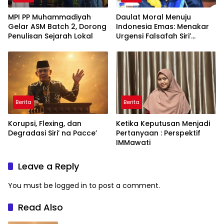
MPI PP Muhammadiyah
Daulat Moral Menuju
Gelar ASM Batch 2, Dorong
Indonesia Emas: Menakar
Penulisan Sejarah Lokal
Urgensi Falsafah Siri’
naPacce di Tengah
Ancaman Kleptokrasi
Berita
Berita
Korupsi, Flexing, dan
Ketika Keputusan Menjadi
Degradasi Siri’ na Pacce’
Pertanyaan : Perspektif
IMMawati
Leave a Reply
You must be
logged in
to post a comment.
Read Also