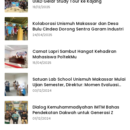
UIAD Gelar Study Tour ke Kajang
19/12/2025
Kolaborasi Unismuh Makassar dan Desa
Bulu Cindea Dorong Sentra Garam Industri
24/04/2025
Camat Lapri Sambut Hangat Kehadiran
Mahasiswa PoltekMu
15/04/2025
Satuan Lab School Unismuh Makassar Mulai
Ujian Semester, Direktur: Momen Evaluasi
Proses Pembelajaran
03/12/2024
Dialog Kemuhammadiyahan IMTM Bahas
Pendekatan Dakwah untuk Generasi Z
01/12/2024