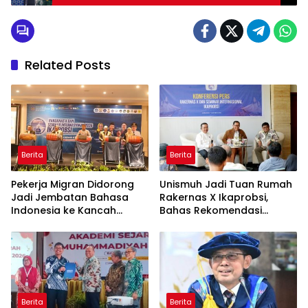
Singgung Pentingnya Kesalehan Digital
Related Posts
Berita
Berita
Pekerja Migran Didorong
Unismuh Jadi Tuan Rumah
Jadi Jembatan Bahasa
Rakernas X Ikaprobsi,
Indonesia ke Kancah
Bahas Rekomendasi
Global
Penguatan Bahasa
Indonesia di Tingkat
Global
Berita
Berita